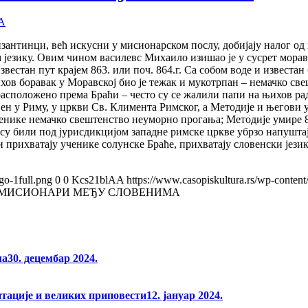
A
антинци, већ искусни у мисионарском послу, добијају налог од в
језику. Овим чином василевс Михаило изишао је у сусрет моравск
естан пут крајем 863. или поч. 864.г. Са собом воде и известан 
ов боравак у Моравској био је тежак и мукотрпан – немачко свеш
асположено према Браћи – често су се жалили папи на њихов ра
ањен у Риму, у цркви Св. Климента Римског, а Методије и његови
енике немачко свештенство неуморно прогања; Методије умире 8
 су били под јурисдикцијом западне римске цркве убрзо напушта
ни прихватају ученике солунске Браће, прихватају словенски јез
go-1full.png
0
0
Kcs21blAA
https://www.casopiskultura.rs/wp-content
– МИСИОНАРИ МЕЂУ СЛОВЕНИМА
ма
30. децембар 2024.
нтације и великих приповести
12. јануар 2024.