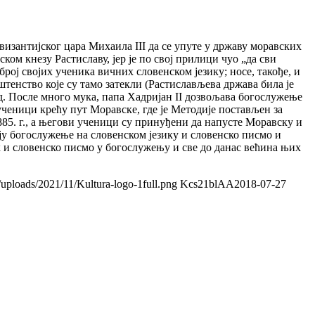
изантијског цара Михаила III да се упуте у државу моравских
ом кнезу Растиславу, јер је по свој прилици чуо „да сви
број својих ученика вичних словенском језику; носе, такође, и
тенство које су тамо затекли (Растислављева држава била је
д. После много мука, папа Хадријан II дозвољава богослужење
 ученици крећу пут Моравске, где је Методије постављен за
85. г., а његови ученици су принуђени да напусте Моравску и
ју богослужење на словенском језику и словенско писмо и
ик и словенско писмо у богослужењу и све до данас већина њих
/uploads/2021/11/Kultura-logo-1full.png
Kcs21blAA
2018-07-27