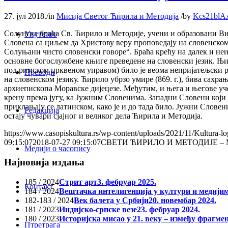
27. јул 2018.
/
in
Мисија Светог Ћирила и Методија
/
by
Kcs21blA
Солунска браћа Св. Ћирило и Методије, учени и образовани Виз
Упутство
Словена са циљем да Христову веру проповедају на словенском 
Солуњани чисто словенски говоре“. Браћа крећу на далек и неизв
основне богослужбене књиге преведене на словенски језик. Њих
под римском црквеном управом) било је веома непријатељски р
Преводи
на словенском језику. Ћирило убрзо умире (869. г.), бива сахр
архиепископа Моравске дијецезе. Међутим, и њега и његове уч
крену према југу, ка Јужним Словенима. Западни Словени који
приклањају се латинском, како је и до тада било. Јужни Слове
Редакција
остају чувари сјајног и великог дела Ћирила и Методија.
https://www.casopiskultura.rs/wp-content/uploads/2021/11/Kultura-lo
09:15:07
2018-07-27 09:15:07
СВЕТИ ЋИРИЛО И МЕТОДИЈЕ 
Медији о часопису
Најновија издања
185 / 2024
Стрит арт
3. фебруар 2025.
Контакт
184 / 2024
Вештачка интелигенција у култури и медији
182-183 / 2024
Век балета у Србији
20. новембар 2024.
181 / 2023
Индијско-српске везе
23. фебруар 2024.
180 / 2023
Историјска мисао у 21. веку – између фрагме
Птретрага