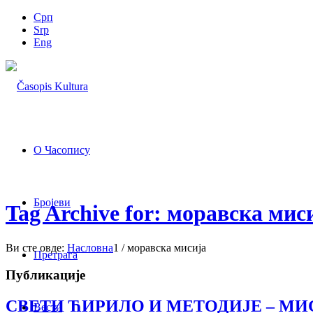
Срп
Srp
Eng
О Часопису
Бројеви
Tag Archive for: моравска мис
Ви сте овде:
Насловна
1
/
моравска мисија
Претрага
Публикације
СВЕТИ ЋИРИЛО И МЕТОДИЈЕ – М
Вести