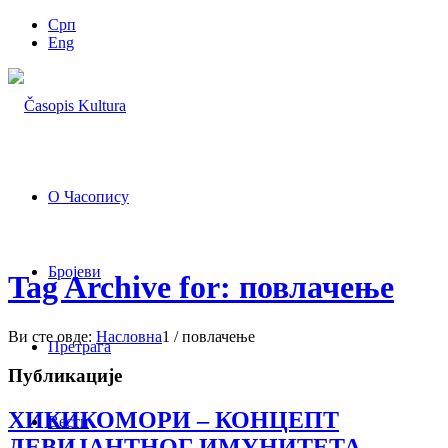
Срп
Eng
О Часопису
Бројеви
Tag Archive for: повлачење
Ви сте овде:
Насловна
1
/
повлачење
Претрага
Публикације
ХИКИКОМОРИ – КОНЦЕПТ
Вести
ДЕВИЈАНТНОГ ИМУНИТЕТА