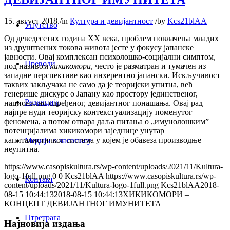
15. август 2018.
/
in
Култура и девијантност
/
by
Kcs21blAA
Упутство
Од деведесетих година ХХ века, проблем повлачења младих
из друштвених токова живота јесте у фокусу јапанске
јавности. Овај комплексан психолошко-социјални симптом,
Преводи
под називом
хикикомори
, често је разматран и тумачен из
западне перспективе као инхерентно јапански. Искључивост
таквих закључака не само да је теоријски упитна, већ
генерише дискурс о Јапану као простору јединственог,
Редакција
национално одређеног, девијантног понашања. Овај рад
најпре нуди теоријску контекстуализацију поменутог
феномена, а потом отвара даља питања о „имунолошким”
потенцијалима хикикомори заједнице унутар
капиталистичког система у којем је обавеза производње
Медији о часопису
неупитна.
https://www.casopiskultura.rs/wp-content/uploads/2021/11/Kultura-
logo-1full.png
0
0
Kcs21blAA
https://www.casopiskultura.rs/wp-
Контакт
content/uploads/2021/11/Kultura-logo-1full.png
Kcs21blAA
2018-
08-15 10:44:13
2018-08-15 10:44:13
ХИКИКОМОРИ –
КОНЦЕПТ ДЕВИЈАНТНОГ ИМУНИТЕТА
Птретрага
Најновија издања