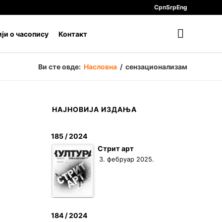
Срп
Srp
Eng
ји о часопису
Контакт
Ви сте овде:
Насловна
/
сензационализам
НАЈНОВИЈА ИЗДАЊА
185 / 2024
Стрит арт
3. фебруар 2025.
184 / 2024