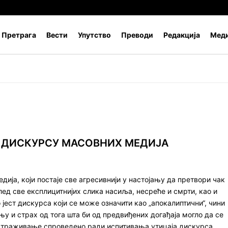
Претрага
Вести
Упутство
Преводи
Редакција
Меди
У ДИСКУРСУ МАСОВНИХ МЕДИЈА
ија, који постаје све агресивнији у настојању да претвори чак
лед све експлицитнијих слика насиља, несреће и смрти, као и
јест дискурса који се може означити као „апокалиптични“, чини
њу и страх од тога шта би од предвиђених догађаја могло да се
истраживање спроведено ради испитивања утицаја дискурса