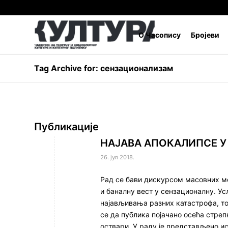
О Часопису
Бројеви
Tag Archive for: сензационализам
Публикације
НАЈАВА АПОКАЛИПСЕ 
26. јул 2018.
Рад се бави дискурсом масовних мед
и баналну вест у сензационалну. Ус
најављивања разних катастрофа, то 
се да публика појачано осећа стреп
оствари. У раду је представљено 