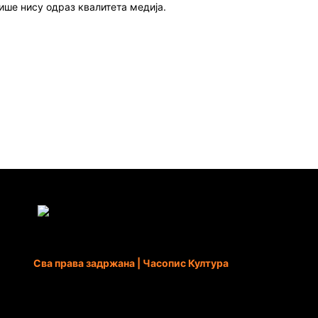
ише нису одраз квалитета медија.
Сва права задржана | Часопис Култура