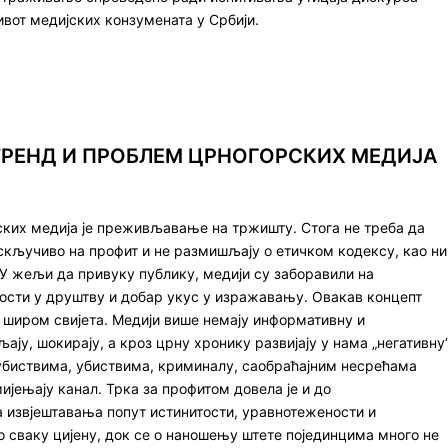
вот медијских конзумената у Србији.
ТРЕНД И ПРОБЛЕМ ЦРНОГОРСКИХ МЕДИЈА
ских медија је преживљавање на тржишту. Стога не треба да
искључиво на профит и не размишљају о етичком кодексу, као ни
 У жељи да привуку публику, медији су заборавили на
ости у друштву и добар укус у изражавању. Овакав концепт
е широм свијета. Медији више немају информативну и
ају, шокирају, а кроз црну хронику развијају у нама „негативну
убиствима, убиствима, криминалу, саобраћајним несрећама
мијењају канал. Трка за профитом довела је и до
извјештавања попут истинитости, уравнотежености и
по сваку цијену, док се о наношењу штете појединцима много не