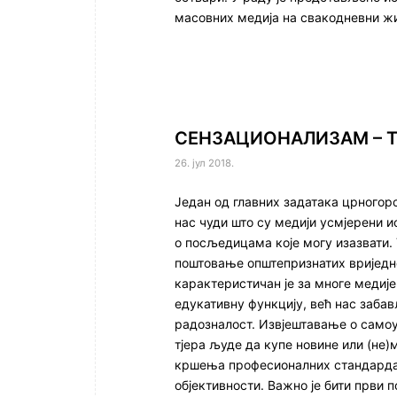
масовних медија на свакодневни жи
СЕНЗАЦИОНАЛИЗАМ – 
26. јул 2018.
Један од главних задатака црногор
нас чуди што су медији усмјерени 
о посљедицама које могу изазвати.
поштовање општепризнатих вриједн
карактеристичан је за многе медиј
едукативну функцију, већ нас забављ
радозналост. Извјештавање о само
тјера људе да купе новине или (не)
кршења професионалних стандарда 
објективности. Важно је бити први 