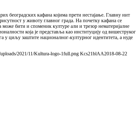
арих београдских кафана којима прети нестајање. Главну нит
рисутност у животу главног града. На почетку кафана се
на може бити и споменик културе али и трезор нематеријалне
ионалности која је представља као институцију од вишеструког
ега у циљу заштите националног-културног идентитета, а нуде
/uploads/2021/11/Kultura-logo-1full.png
Kcs21blAA
2018-08-22