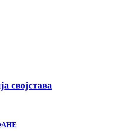
ја својстава
ФАНЕ