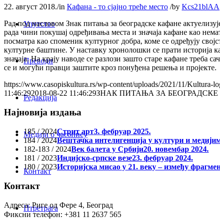
22. август 2018.
/
in
Кафана - то сјајно треће место
/
by
Kcs21blAA
Рад под насловом Знак питања за београдске кафане актуелизуј
Упутство
рада чини покушај одређивања места и значаја кафане као нем
посматра као споменик културног добра, коме се одређују свој
културне баштине. У наставку хронолошки се прати историја к
значаја. На крају наводе се разлози зашто старе кафане треба
Преводи
се и могући правци заштите кроз понуђена решења и пројекте.
https://www.casopiskultura.rs/wp-content/uploads/2021/11/Kultura-lo
11:46:29
2018-08-22 11:46:29
ЗНАК ПИТАЊА ЗА БЕОГРАДСКЕ
Редакција
Најновија издања
185 / 2024
Стрит арт
3. фебруар 2025.
Медији о часопису
184 / 2024
Вештачка интелигенција у култури и медији
182-183 / 2024
Век балета у Србији
20. новембар 2024.
181 / 2023
Индијско-српске везе
23. фебруар 2024.
180 / 2023
Историјска мисао у 21. веку – између фрагме
Контакт
Контакт
Адреса: Риге од Фере 4, Београд
Птретрага
Фиксни телефон: +381 11 2637 565