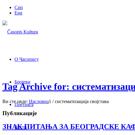
Срп
Eng
О Часопису
Бројеви
Tag Archive for: систематизаци
Ви сте овде:
Насловна
1
/
систематизација својстава
Претрага
Публикације
ЗНАК ПИТАЊА ЗА БЕОГРАДСКЕ КА
Вести