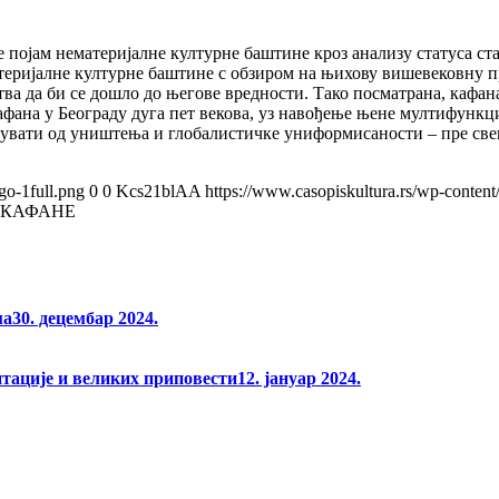
е појам нематеријалне културне баштине кроз анализу статуса ст
атеријалне културне баштине с обзиром на њихову вишевековну п
ства да би се дошло до његове вредности. Тако посматрана, кафа
афана у Београду дуга пет векова, уз навођење њене мултифункц
 сачувати од уништења и глобалистичке униформисаности – пре св
go-1full.png
0
0
Kcs21blAA
https://www.casopiskultura.rs/wp-content
 КАФАНЕ
ма
30. децембар 2024.
нтације и великих приповести
12. јануар 2024.