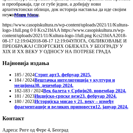
и преображаја, где се губе једни, а добијају нови
архитектонски облици, док историја наставља да иде својим
неумитним током.
Menu
Menu
https://www.casopiskultura.rs/wp-content/uploads/2021/11/Kultura-
logo-1full.png
0
0
Kcs21blAA
https://www.casopiskultura.rs/wp-
content/uploads/2021/11/Kultura-logo-1full.png
Kcs21blAA
2018-
08-17 12:19:04
2018-08-17 12:19:04
УЛОГА, ОБЛИКОВАЊЕ И
ПРЕОБРАЖАЈ СПОРТСКИХ ОБЈЕКАТА У БЕОГРАДУ У
XIX И XX ВЕКУ У ОДНОСУ НА ПОТРЕБЕ ГРАДА
Најновија издања
185 / 2024
Стрит арт
3. фебруар 2025.
184 / 2024
Вештачка интелигенција у култури и
медијима
30. децембар 2024.
182-183 / 2024
Век балета у Србији
20. новембар 2024.
181 / 2023
Индијско-српске везе
23. фебруар 2024.
180 / 2023
Историјска мисао у 21. веку – између
фрагментације и великих приповести
12. јануар 2024.
Контакт
Адреса: Риге од Фере 4, Београд