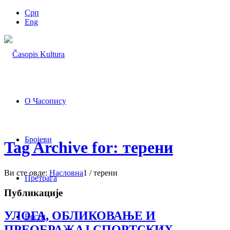
Срп
Eng
О Часопису
Бројеви
Tag Archive for: терени
Ви сте овде:
Насловна
1
/
терени
Претрага
Публикације
УЛОГА, ОБЛИКОВАЊЕ И
Вести
ПРЕОБРАЖАЈ СПОРТСКИХ