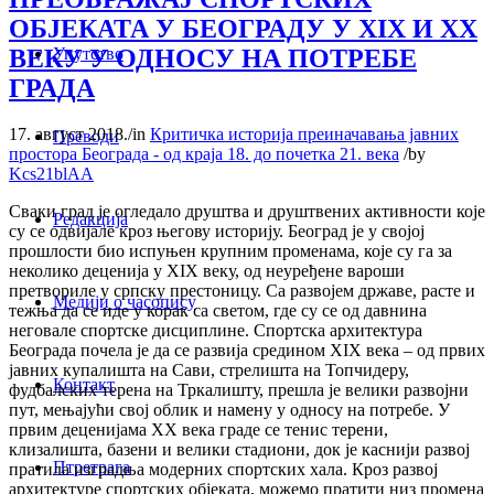
ОБЈЕКАТА У БЕОГРАДУ У XIX И XX
ВЕКУ У ОДНОСУ НА ПОТРЕБЕ
Упутство
ГРАДА
17. август 2018.
/
in
Критичка историја преиначавања јавних
Преводи
простора Београда - од краја 18. до почетка 21. века
/
by
Kcs21blAA
Сваки град је огледало друштва и друштвених активности које
Редакција
су се одвијале кроз његову историју. Београд је у својој
прошлости био испуњен крупним променама, које су га за
неколико деценија у XIX веку, од неуређене вароши
претвориле у српску престоницу. Са развојем државе, расте и
Медији о часопису
тежња да се иде у корак са светом, где су се од давнина
неговале спортске дисциплине. Спортска архитектура
Београда почела је да се развија средином XIX века – oд првих
јавних купалишта на Сави, стрелишта на Топчидеру,
Контакт
фудбалских терена на Тркалишту, прешла је велики развојни
пут, мењајући свој облик и намену у односу на потребе. У
првим деценијама XX века граде се тенис терени,
клизалишта, базени и велики стадиони, док је каснији развој
Птретрага
пратила изградња модерних спортских хала. Кроз развој
архитектуре спортских објеката, можемо пратити низ промена