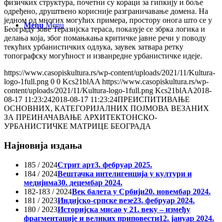
физичких структура, почетни су кораци за гипкију и боље
одређено, друштвено корисније разграничавање домена. На
једном од многих могућих примера, простору онога што се у
Menu
Menu
Београду зове Теразијска тераса, показује се збрка логика и
делања која, због помањкања критичке јавне речи у поводу
текућих урбанистичких одлука, заувек затвара ретку
топографску могућност и изванредне урбанистичке идеје.
https://www.casopiskultura.rs/wp-content/uploads/2021/11/Kultura-
logo-1full.png
0
0
Kcs21blAA
https://www.casopiskultura.rs/wp-
content/uploads/2021/11/Kultura-logo-1full.png
Kcs21blAA
2018-
08-17 11:23:24
2018-08-17 11:23:24
ПРЕИСПИТИВАЊЕ
ОСНОВНИХ, КАТЕГОРИЈАЛНИХ ПОЈМОВА ВЕЗАНИХ
ЗА ПРЕИНАЧАВАЊЕ АРХИТЕКТОНСКО-
УРБАНИСТИЧКЕ МАТРИЦЕ БЕОГРАДА
Најновија издања
185 / 2024
Стрит арт
3. фебруар 2025.
184 / 2024
Вештачка интелигенција у култури и
медијима
30. децембар 2024.
182-183 / 2024
Век балета у Србији
20. новембар 2024.
181 / 2023
Индијско-српске везе
23. фебруар 2024.
180 / 2023
Историјска мисао у 21. веку – између
фрагментације и великих приповести
12. јануар 2024.