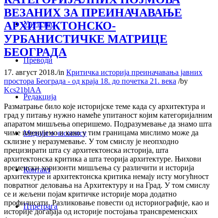
ВЕЗАНИХ ЗА ПРЕИНАЧАВАЊЕ
АРХИТЕКТОНСКО-
Упутство
УРБАНИСТИЧКЕ МАТРИЦЕ
БЕОГРАДА
Преводи
17. август 2018.
/
in
Критичка историја преиначавања јавних
простора Београда - од краја 18. до почетка 21. века
/
by
Kcs21blAA
Редакција
Разматрање било које историјске теме када су архитектура и
град у питању нужно намеће упитаност којим категоријалним
апаратом мишљења оперишемо. Подразумевање да знамо шта
чиме именујемо и како у тим границама мислимо може да
Медији о часопису
склизне у неразумевање. У том смислу је неопходно
прецизирати шта су архитектонска историја, шта
архитектонска критика а шта теорија архитектуре. Њихови
временски хоризонти мишљења су различити и историја
Контакт
архитектуре и архитектонска критика немају исту могућност
повратног деловања на Архитектуру и на Град. У том смислу
се и жељени појам критичке историје мора додатно
профилисати. Разликовање повести од историографије, као и
Птретрага
историје догађаја од историје постојања трансвременских