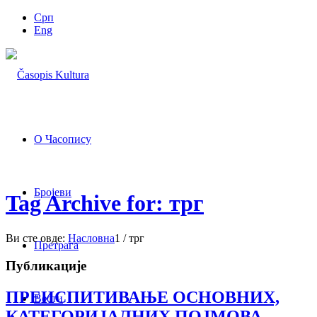
Срп
Eng
О Часопису
Бројеви
Tag Archive for: трг
Ви сте овде:
Насловна
1
/
трг
Претрага
Публикације
ПРЕИСПИТИВАЊЕ ОСНОВНИХ,
Вести
КАТЕГОРИЈАЛНИХ ПОЈМОВА