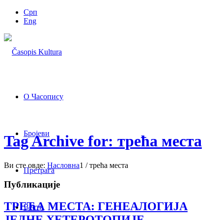
Срп
Eng
О Часопису
Бројеви
Tag Archive for: трећа места
Ви сте овде:
Насловна
1
/
трећа места
Претрага
Публикације
ТРЕЋА МЕСТА: ГЕНЕАЛОГИЈА
Вести
ЈЕДНЕ ХЕТЕРОТОПИЈЕ