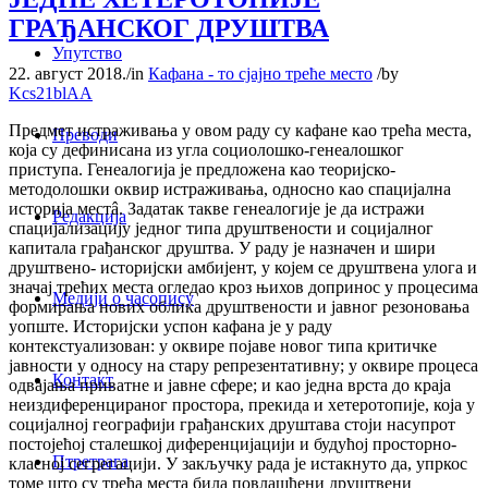
ГРАЂАНСКОГ ДРУШТВА
Упутство
22. август 2018.
/
in
Кафана - то сјајно треће место
/
by
Kcs21blAA
Предмет истраживања у овом раду су кафане као трећа места,
Преводи
која су дефинисана из угла социолошко-генеалошког
приступа. Генеалогија је предложена као теоријско-
методолошки оквир истраживања, односно као спацијална
историја местâ. Задатак такве генеалогије је да истражи
Редакција
спацијализацију једног типа друштвености и социјалног
капитала грађанског друштва. У раду је назначен и шири
друштвено- историјски амбијент, у којем се друштвена улога и
значај трећих места огледао кроз њихов допринос у процесима
Медији о часопису
формирања нових облика друштвености и јавног резоновања
уопште. Историјски успон кафана је у раду
контекстуализован: у оквире појаве новог типа критичке
јавности у односу на стару репрезентативну; у оквире процеса
Контакт
одвајања приватне и јавне сфере; и као једна врста до краја
неиздиференцираног простора, прекида и хетеротопије, која у
социјалној географији грађанских друштава стоји насупрот
постојећој сталешкој диференцијацији и будућој просторно-
Птретрага
класној сегрегацији. У закључку рада је истакнуто да, упркос
томе што су трећа места била повлашћени друштвени