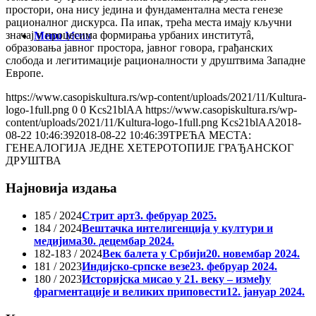
простори, она нису једина и фундаментална места генезе
рационалног дискурса. Па ипак, трећа места имају кључни
значај у процесима формирања урбаних институтâ,
Menu
Menu
образовања јавног простора, јавног говора, грађанских
слобода и легитимације рационалности у друштвима Западне
Европе.
https://www.casopiskultura.rs/wp-content/uploads/2021/11/Kultura-
logo-1full.png
0
0
Kcs21blAA
https://www.casopiskultura.rs/wp-
content/uploads/2021/11/Kultura-logo-1full.png
Kcs21blAA
2018-
08-22 10:46:39
2018-08-22 10:46:39
ТРЕЋА МЕСТА:
ГЕНЕАЛОГИЈА ЈЕДНЕ ХЕТЕРОТОПИЈЕ ГРАЂАНСКОГ
ДРУШТВА
Најновија издања
185 / 2024
Стрит арт
3. фебруар 2025.
184 / 2024
Вештачка интелигенција у култури и
медијима
30. децембар 2024.
182-183 / 2024
Век балета у Србији
20. новембар 2024.
181 / 2023
Индијско-српске везе
23. фебруар 2024.
180 / 2023
Историјска мисао у 21. веку – између
фрагментације и великих приповести
12. јануар 2024.