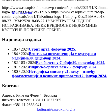
https://www.casopiskultura.rs/wp-content/uploads/2021/11/Kultura-
logo-1full.png
0
0
Kcs21blAA
https://www.casopiskultura.rs/wp-
Menu
Menu
content/uploads/2021/11/Kultura-logo-1full.png
Kcs21blAA
2018-
08-27 13:34:25
2018-08-27 13:34:25
ТРАГОМ ЈЕДНОГ
ИСТРАЖИВАЊА: НЕКЕ ВРЕДНОСНЕ НЕДОУМИЦЕ
КУЛТУРНЕ ПОЛИТИКЕ СРБИЈЕ
Најновија издања
185 / 2024
Стрит арт
3. фебруар 2025.
184 / 2024
Вештачка интелигенција у култури и
медијима
30. децембар 2024.
182-183 / 2024
Век балета у Србији
20. новембар 2024.
181 / 2023
Индијско-српске везе
23. фебруар 2024.
180 / 2023
Историјска мисао у 21. веку – између
фрагментације и великих приповести
12. јануар 2024.
Контакт
Адреса: Риге од Фере 4, Београд
Фиксни телефон: +381 11 2637 565
Факс: +381 11 2638 941
Електронска пошта:
kultura@zaprokul.org.rs