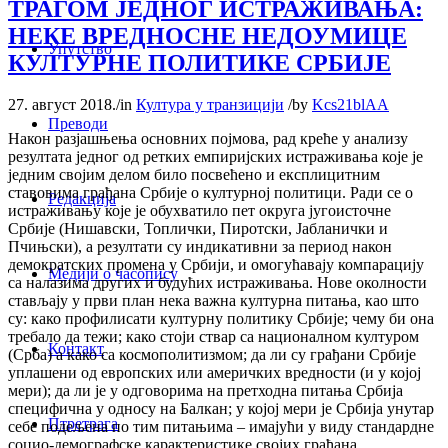
ТРАГОМ ЈЕДНОГ ИСТРАЖИВАЊА:
НЕКЕ ВРЕДНОСНЕ НЕДОУМИЦЕ
Упутство
КУЛТУРНЕ ПОЛИТИКЕ СРБИЈЕ
27. август 2018.
/
in
Култура у транзицији
/
by
Kcs21blAA
Преводи
Након разјашњења основних појмова, рад креће у анализу
резултата једног од ретких емпиријских истраживања које је
једним својим делом било посвећено и експлицитним
ставовима грађана Србије о културној политици. Ради се о
Редакција
истраживању које је обухватило пет округа југоисточне
Србије (Нишавски, Топлички, Пиротски, Јабланички и
Пчињски), а резултати су индикативни за период након
демократских промена у Србији, и омогућавају компарацију
Медији о часопису
са налазима других и будућих истраживања. Нове околности
стављају у први план нека важна културна питања, као што
су: како профилисати културну политику Србије; чему би она
требало да тежи; како стоји ствар са националном културом
Контакт
(Срба) а како са космополитизмом; да ли су грађани Србије
уплашени од европских или америчких вредности (и у којој
мери); да ли је у одговорима на претходна питања Србија
специфична у односу на Балкан; у којој мери је Србија унутар
Птретрага
себе подељена по тим питањима – имајући у виду стандардне
социо-демографске карактеристике својих грађана.