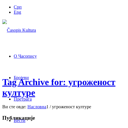
Срп
Eng
О Часопису
Бројеви
Tag Archive for: угроженост
културе
Претрага
Ви сте овде:
Насловна
1
/
угроженост културе
Публикације
Вести