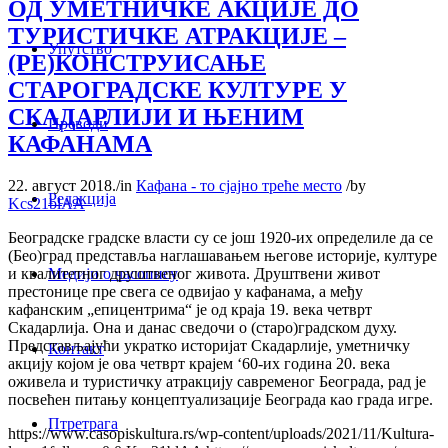
ОД УМЕТНИЧКЕ АКЦИЈЕ ДО
ТУРИСТИЧКЕ АТРАКЦИЈЕ –
Упутство
(РЕ)КОНСТРУИСАЊЕ
СТАРОГРАДСКЕ КУЛТУРЕ У
СКАДАРЛИЈИ И ЊЕНИМ
Преводи
КАФАНАМА
22. август 2018.
/
in
Кафана - то сјајно треће место
/
by
Редакција
Kcs21blAA
Београдске градске власти су се још 1920-их определиле да се
(Бео)град представља наглашавањем његове историје, културе
Медији о часопису
и квалитетног друштвеног живота. Друштвени живот
престонице пре свега се одвијао у кафанама, а међу
кафанским „епицентрима“ је од краја 19. века четврт
Скадарлија. Она и данас сведочи о (старо)градском духу.
Представљајући укратко историјат Скадарлије, уметничку
Контакт
акцију којом је ова четврт крајем ‘60-их година 20. века
оживела и туристичку атракцију савременог Београда, рад је
посвећен питању концептуализације Београда као града игре.
Птретрага
https://www.casopiskultura.rs/wp-content/uploads/2021/11/Kultura-