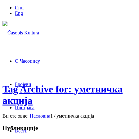
Срп
Eng
О Часопису
Бројеви
Tag Archive for: уметничка
акција
Претрага
Ви сте овде:
Насловна
1
/
уметничка акција
Публикације
Вести