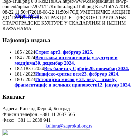
logo-1full.png
0
0
Kcs21blAA
https://www.casopiskultura.rs/wp-
content/uploads/2021/11/Kultura-logo-1full.png
Kcs21blAA
2018-
08-22 11:50:47
2018-08-22 11:50:47
ОД УМЕТНИЧКЕ АКЦИЈЕ
Menu
Menu
ДО ТУРИСТИЧКЕ АТРАКЦИЈЕ – (РЕ)КОНСТРУИСАЊЕ
СТАРОГРАДСКЕ КУЛТУРЕ У СКАДАРЛИЈИ И ЊЕНИМ
КАФАНАМА
Најновија издања
185 / 2024
Стрит арт
3. фебруар 2025.
184 / 2024
Вештачка интелигенција у култури и
медијима
30. децембар 2024.
182-183 / 2024
Век балета у Србији
20. новембар 2024.
181 / 2023
Индијско-српске везе
23. фебруар 2024.
180 / 2023
Историјска мисао у 21. веку – између
фрагментације и великих приповести
12. јануар 2024.
Контакт
Адреса: Риге од Фере 4, Београд
Фиксни телефон: +381 11 2637 565
Факс: +381 11 2638 941
Електронска пошта:
kultura@zaprokul.org.rs