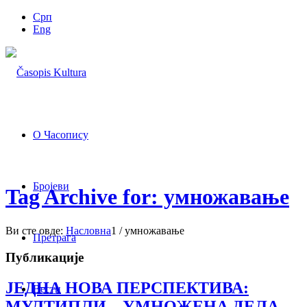
Срп
Eng
О Часопису
Бројеви
Tag Archive for: умножавање
Ви сте овде:
Насловна
1
/
умножавање
Претрага
Публикације
ЈЕДНА НОВА ПЕРСПЕКТИВА:
Вести
МУЛТИПЛИ – УМНОЖЕНА ДЕЛА