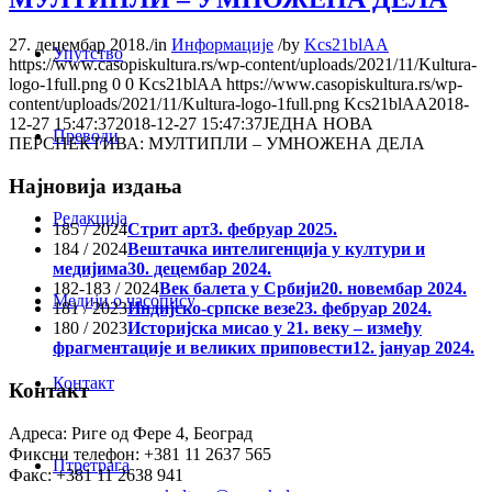
27. децембар 2018.
/
in
Информације
/
by
Kcs21blAA
Упутство
https://www.casopiskultura.rs/wp-content/uploads/2021/11/Kultura-
logo-1full.png
0
0
Kcs21blAA
https://www.casopiskultura.rs/wp-
content/uploads/2021/11/Kultura-logo-1full.png
Kcs21blAA
2018-
12-27 15:47:37
2018-12-27 15:47:37
ЈЕДНА НОВА
Преводи
ПЕРСПЕКТИВА: МУЛТИПЛИ – УМНОЖЕНА ДЕЛА
Најновија издања
Редакција
185 / 2024
Стрит арт
3. фебруар 2025.
184 / 2024
Вештачка интелигенција у култури и
медијима
30. децембар 2024.
182-183 / 2024
Век балета у Србији
20. новембар 2024.
Медији о часопису
181 / 2023
Индијско-српске везе
23. фебруар 2024.
180 / 2023
Историјска мисао у 21. веку – између
фрагментације и великих приповести
12. јануар 2024.
Контакт
Контакт
Адреса: Риге од Фере 4, Београд
Фиксни телефон: +381 11 2637 565
Птретрага
Факс: +381 11 2638 941