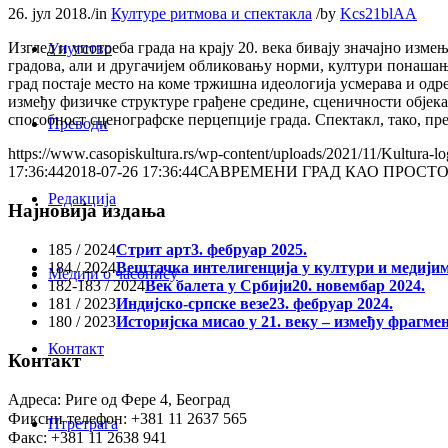
26. јул 2018.
/
in
Културе ритмова и спектакла
/
by
Kcs21blAA
Изглед и употреба града на крају 20. века бивају значајно изм
Упутство
градова, али и другачијем обликовању норми, култури понашањ
град постаје место на коме тржишна идеологија усмерава и одре
између физичке структуре грађене средине, сценичности објека
способност сценографске перцепције града. Спектакл, тако, пр
Преводи
https://www.casopiskultura.rs/wp-content/uploads/2021/11/Kultura-lo
17:36:44
2018-07-26 17:36:44
САВРЕМЕНИ ГРАД КАО ПРОСТ
Редакција
Најновија издања
185 / 2024
Стрит арт
3. фебруар 2025.
184 / 2024
Вештачка интелигенција у култури и медији
Медији о часопису
182-183 / 2024
Век балета у Србији
20. новембар 2024.
181 / 2023
Индијско-српске везе
23. фебруар 2024.
180 / 2023
Историјска мисао у 21. веку – између фрагме
Контакт
Контакт
Адреса: Риге од Фере 4, Београд
Фиксни телефон: +381 11 2637 565
Птретрага
Факс: +381 11 2638 941