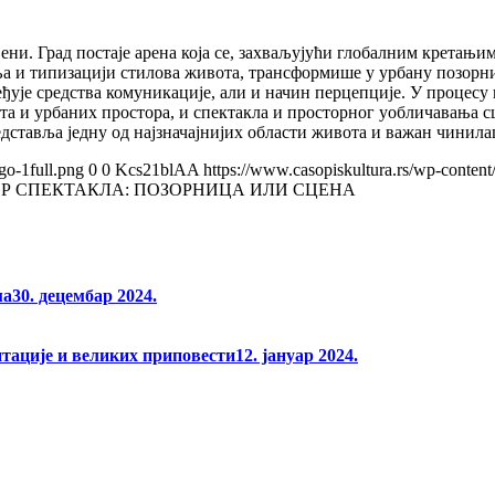
ењени. Град постаје арена која се, захваљујући глобалним крета
а и типизацији стилова живота, трансформише у урбану позорни
ђује средства комуникације, али и начин перцепције. У процесу 
та и урбаних простора, и спектакла и просторног уобличавања с
едставља једну од најзначајнијих области живота и важан чинила
go-1full.png
0
0
Kcs21blAA
https://www.casopiskultura.rs/wp-content
ОР СПЕКТАКЛА: ПОЗОРНИЦА ИЛИ СЦЕНА
ма
30. децембар 2024.
нтације и великих приповести
12. јануар 2024.