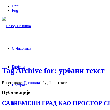
Срп
Eng
О Часопису
Бројеви
Tag Archive for: урбани текст
Ви сте овде:
Насловна
1
/
урбани текст
Претрага
Публикације
САВРЕМЕНИ ГРАД КАО ПРОСТОР 
Вести