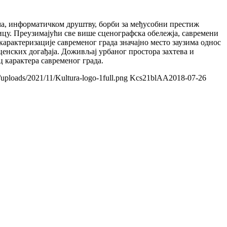
њима, информатичком друштву, борби за међусобни престиж
цу. Преузимајући све више сценографска обележја, савремени
карактеризације савременог града значајно место заузима однос
ценских догађаја. Доживљај урбаног простора захтева и
ц карактера савременог града.
/uploads/2021/11/Kultura-logo-1full.png
Kcs21blAA
2018-07-26