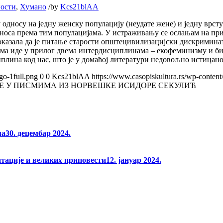
ности
,
Хумано
/
by
Kcs21blAA
 односу на једну женску популацију (неудате жене) и једну врс
 односа према тим популацијама. У истраживању се ослањам на 
х показала да је питање старости општецивилизацијски дискримина
ама иде у прилог двема интердисциплинама ‒ екофеминизму и би
плина код нас, што је у домаћој литератури недовољно истицано
go-1full.png
0
0
Kcs21blAA
https://www.casopiskultura.rs/wp-content
ЊЕ У ПИСМИМА ИЗ НОРВЕШКЕ ИСИДОРЕ СЕКУЛИЋ
ма
30. децембар 2024.
нтације и великих приповести
12. јануар 2024.