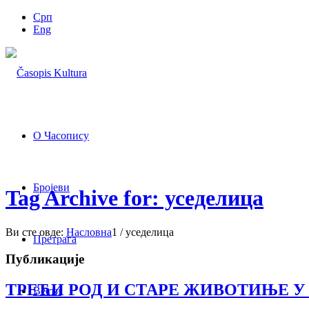
Срп
Eng
О Часопису
Бројеви
Tag Archive for: уседелица
Ви сте овде:
Насловна
1
/
уседелица
Претрага
Публикације
ТРЕЋИ РОД И СТАРЕ ЖИВОТИЊЕ 
Вести