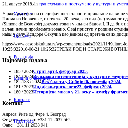
21. август 2018.
/
in
трансхумано и постхумано у култури и умет
У раду указујем на специфичност старости приказане највише у
Упутство
Писма из Норвешке, с почетка 20. века, као вид (не) хуманог
(Simone de Beauvoir) документован у књизи Starost I, II да би
ваљан начин проблематизовано. Овај приступ у родним студиј
наћи у делу Исидоре Секулић као једном од претеча ових дисци
Преводи
https://www.casopiskultura.rs/wp-content/uploads/2021/11/Kultura-lo
10:25:32
2018-08-21 10:25:32
ТРЕЋИ РОД И СТАРЕ ЖИВОТИ
Редакција
Најновија издања
185 / 2024
Стрит арт
3. фебруар 2025.
184 / 2024
Вештачка интелигенција у култури и медији
Медији о часопису
182-183 / 2024
Век балета у Србији
20. новембар 2024.
181 / 2023
Индијско-српске везе
23. фебруар 2024.
180 / 2023
Историјска мисао у 21. веку – између фрагме
Контакт
Контакт
Адреса: Риге од Фере 4, Београд
Фиксни телефон: +381 11 2637 565
Птретрага
Факс: +381 11 2638 941