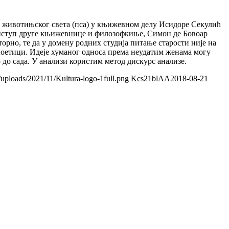
ту животињског света (пса) у књижевном делу Исидоре Секулић
приступ друге књижевнице и филозофкиње, Симон де Бовоар
торно, те да у домену родних студија питање старости није на
оетици. Идеје хуманог односа према неудатим женама могу
 до сада. У анализи користим метод дискурс анализе.
/uploads/2021/11/Kultura-logo-1full.png
Kcs21blAA
2018-08-21