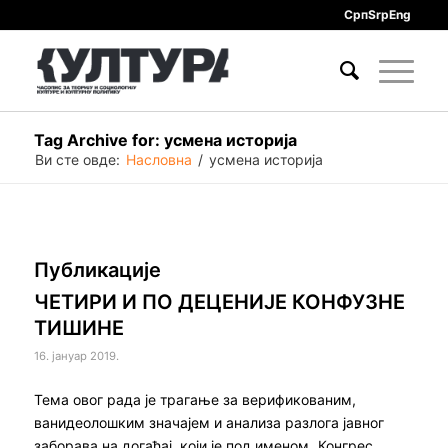
Срп
Srp
Eng
Tag Archive for: усмена историја
Ви сте овде:
Насловна
/
усмена историја
Публикације
ЧЕТИРИ И ПО ДЕЦЕНИЈЕ КОНФУЗНЕ
ТИШИНЕ
16. јануар 2019.
Тема овог рада је трагање за верификованим,
ванидеолошким значајем и анализа разлога јавног
заборава на догађај, који је под именом „Конгрес