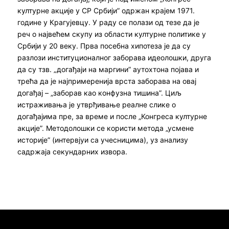
културне акције у СР Србији” одржан крајем 1971.
године у Крагујевцу. У раду се полази од тезе да је
реч о највећем скупу из области културне политике у
Србији у 20 веку. Прва посебна хипотеза је да су
разлози институционалног заборава идеолошки, друга
да су тзв. „догађаји на маргини” аутохтона појава и
трећа да је најпримеренија врста заборава на овај
догађај – „заборав као конфузна тишина”. Циљ
истраживања је утврђивање реалне слике о
догађајима пре, за време и после „Конгреса културне
акције”. Методолошки се користи метода „усмене
историје” (интервјуи са учесницима), уз анализу
садржаја секундарних извора.