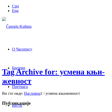
Срп
Eng
О Часопису
Бројеви
Tag Archive for: усме­на књи­
жев­ност
Претрага
Ви сте овде:
Насловна
1
/
усме­на књи­жев­ност
Публикације
Вести