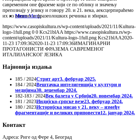
савременим оне фраземе који се по облику и значењу
препознају у језику и говору 20. и 21. века, аексцерпираћемо
Menu
Menu
их из општих и фразеолошких речника и збирки.
https://www.casopiskultura.rs/wp-content/uploads/2021/11/Kultura-
logo-1full.png
0
0
Kcs21blAA
https://www.casopiskultura.rs/wp-
content/uploads/2021/11/Kultura-logo-1full.png
Kcs21blAA
2020-
11-23 17:09:36
2020-11-23 17:09:36
ИМАГИНАРНИ
ПРОТАГОНИСТИ ФРАЗЕМА САВРЕМЕНОГ
ИТАЛИЈАНСКОГ ЈЕЗИКА
Најновија издања
185 / 2024
Стрит арт
3. фебруар 2025.
184 / 2024
Вештачка интелигенција у култури и
медијима
30. децембар 2024.
182-183 / 2024
Век балета у Србији
20. новембар 2024.
181 / 2023
Индијско-српске везе
23. фебруар 2024.
180 / 2023
Историјска мисао у 21. веку – између
фрагментације и великих приповести
12. јануар 2024.
Контакт
Адреса: Риге од Фере 4, Београд