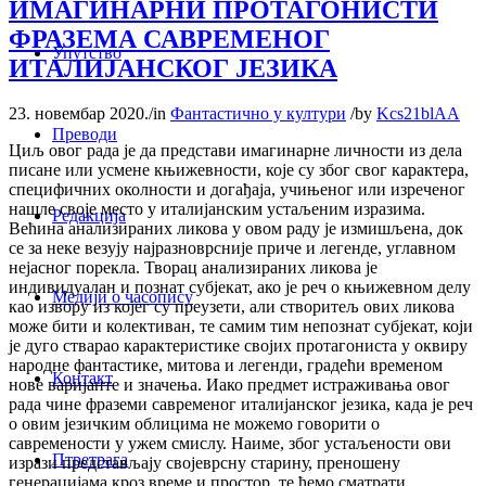
ИМАГИНАРНИ ПРОТАГОНИСТИ
ФРАЗЕМА САВРЕМЕНОГ
Упутство
ИТАЛИЈАНСКОГ ЈЕЗИКА
23. новембар 2020.
/
in
Фантастично у култури
/
by
Kcs21blAA
Преводи
Циљ овог рада је да представи имагинарне личности из дела
писане или усмене књижевности, које су због свог карактера,
специфичних околности и догађаја, учињеног или изреченог
нашле своје место у италијанским устаљеним изразима.
Редакција
Већина анализираних ликова у овом раду је измишљена, док
се за неке везују најразноврсније приче и легенде, углавном
нејасног порекла. Творац анализираних ликова је
индивидуалан и познат субјекат, ако је реч о књижевном делу
Медији о часопису
као извору из којег су преузети, али створитељ ових ликова
може бити и колективан, те самим тим непознат субјекат, који
је дуго стварао карактеристике својих протагониста у оквиру
народне фантастике, митова и легенди, градећи временом
Контакт
нове варијанте и значења. Иако предмет истраживања овог
рада чине фраземи савременог италијанског језика, када је реч
о овим језичким облицима не можемо говорити о
савремености у ужем смислу. Наиме, због устаљености ови
Птретрага
изрази представљају својеврсну старину, преношену
генерацијама кроз време и простор, те ћемо сматрати