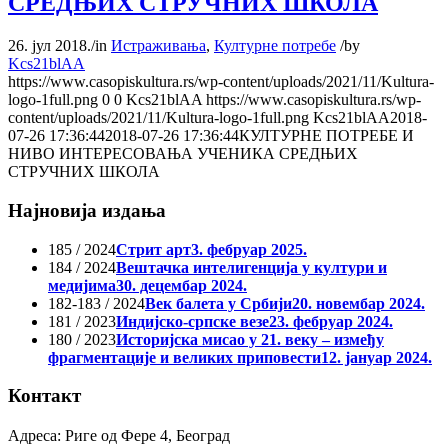
СРЕДЊИХ СТРУЧНИХ ШКОЛА
26. јул 2018.
/
in
Истраживања
,
Културне потребе
/
by
Kcs21blAA
https://www.casopiskultura.rs/wp-content/uploads/2021/11/Kultura-
logo-1full.png
0
0
Kcs21blAA
https://www.casopiskultura.rs/wp-
content/uploads/2021/11/Kultura-logo-1full.png
Kcs21blAA
2018-
07-26 17:36:44
2018-07-26 17:36:44
КУЛТУРНЕ ПОТРЕБЕ И
НИВО ИНТЕРЕСОВАЊА УЧЕНИКА СРЕДЊИХ
СТРУЧНИХ ШКОЛА
Најновија издања
185 / 2024
Стрит арт
3. фебруар 2025.
184 / 2024
Вештачка интелигенција у култури и
медијима
30. децембар 2024.
182-183 / 2024
Век балета у Србији
20. новембар 2024.
181 / 2023
Индијско-српске везе
23. фебруар 2024.
180 / 2023
Историјска мисао у 21. веку – између
фрагментације и великих приповести
12. јануар 2024.
Контакт
Адреса: Риге од Фере 4, Београд