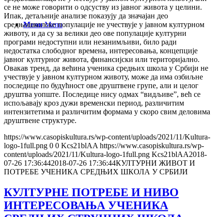
се не може говорити о одсуству из јавног живота у целини.
Ипак, детаљније анализе показују да значајан део
Menu
Menu
средњошколске популације не учествује у јавном културном
животу, и да су за велики део ове популације културни
програми недоступни или незанимљиви, било ради
недостатка слободног времена, интересовања, концепције
јавног културног живота, финансијски или територијално.
Овакав тренд, да већина ученика средњих школа у Србији не
учествује у јавном културном животу, може да има озбиљне
последице по будућност ове друштвене групе, али и целог
друштва уопште. Последице нису одмах “видљиве”, већ се
испољавају кроз дужи временски период, различитим
интензитетима и различитим формама у скоро свим деловима
друштвене структуре.
https://www.casopiskultura.rs/wp-content/uploads/2021/11/Kultura-
logo-1full.png
0
0
Kcs21blAA
https://www.casopiskultura.rs/wp-
content/uploads/2021/11/Kultura-logo-1full.png
Kcs21blAA
2018-
07-26 17:36:44
2018-07-26 17:36:44
КУЛТУРНИ ЖИВОТ И
ПОТРЕБЕ УЧЕНИКА СРЕДЊИХ ШКОЛА У СРБИЈИ
КУЛТУРНЕ ПОТРЕБЕ И НИВО
ИНТЕРЕСОВАЊА УЧЕНИКА