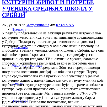
КУЛТУРНИ ЖИВОТ И ПОТРЕБЕ
УЧЕНИКА СРЕДЊИХ ШКОЛА У
Упутство
СРБИЈИ
26. јул 2018.
/
in
Истраживања
/
by
Kcs21blAA
Преводи
У раду су представљени најважнији резултати истраживања
културног живота и културне партиципације средњошколаца
у Србији. Подаци су показали да активности из домена јавног
културног живота не спадају у омиљене начине провођења
Редакција
слободног времена ученика средњих школа у Србији, које они
најчешће „троше“ кроз активности које се одвијају у тзв.
приватној сфери (гледање ТВ и слушање музике, бављење
спортом и коришћење рачунара), за које је потребна мања
Медији о часопису
количина материјалних средстава. Због тога средњошколци
нису чести посетиоци догађаја из области културе. Поред
групе средњошколаца која практично не учествује у јавном
културном животу, идентификовали смо и групу ученика која
Контакт
одлази у институције културе и посећује програме из области
културе, која чини просечно око 8.5 процената (статистичка
процена) ове популације. Међу њима између 3.5% и 5.5%
ученика партиципира у јавном културном животу барем
Птретрага
једном месечно. Генерално посматрано, већина
средњошколаца не учествује у јавном културном животу, али