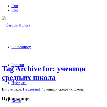
Срп
Eng
О Часопису
Бројеви
Tag Archive for: ученици
средњих школа
Претрага
Ви сте овде:
Насловна
1
/
ученици средњих школа
Публикације
Вести