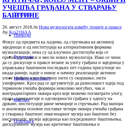
УЧЕШЋА ГРАЂАНА У СТВАРАЊУ
БАШТИНЕ
Упутство
26. август 2018.
/
in
Нова музеологија између теорије и праксе
/
by
Kcs21blAA
Преводи
Фокус од предмета ка људима, од стручњака ка активној
заједници и од институција ка алтернативним формама
музеализације, нека су од кључних достигнућа која се
Редакција
приписују пракси и мисли нових музеологија. Иако се чини
да су дискусије и праксе везане за улогу грађана и заједница у
управљању баштином последњих пет година присутније но
икада раније, идеје о нивоу и начину реализације активне
улоге грађана кроз баштину нити су скорашње, нити
Медији о часопису
униформне. Кроз рад се аргументује да разноликост идеја под
термином учешћа формира неколико могућих, чак и
контрадикторних оквира кроз које можемо посматрати улогу,
права, привилегије и одговорности грађана у односу на
Контакт
државе, институције јавне меморије и стручњаке. Рад мапира
и анализира основне поставке четири оквира учешћа грађана
у стварању баштине: имагинарног музеја као баштине без
институције, музеја заједница као посредованог баштињења,
Птретрага
дискурзивног музеја као критичког баштињења и