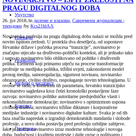
PRAGU DIGITALNOG DOBA
Упутство
26. јул 2018.
/
in
дилеме и изазови
,
Савремени журнализам -
трендови
/
by
Kcs21blAA
Novinarska profesija na pragu digitalnog doba nalazi se možda pred
Преводи
novim ispitom zrelosti. U protekla dva desetljeća, od uspostave
Hrvatske države i početka procesa “tranzicije”, novinarstvo je
značajno utjecalo na društveno-politički kontekst, ali je jednako tako
i samo to novinarstvo bilo oblikovano od politike i društvenih
Редакција
prilika. Elementi koji primarno utječu na procese transformacije
profesije su medijska politika, tržišni uvjeti, zakonodavni model
javnog medija, samoregulacija, sigurnost novinara, novinarsko
obrazovanje, civilno društvo, raspolaganje novim tehnologijama. U
Медији о часопису
ovome se radu, u kontekstu tih parametara, hrvatsko tranzicijsko
novinarstvo sagledava kroz četiri kronološki postavljene faze
razvoja: novinarstvo politike autoritarne predsjedničke vlasti i
nekonsolidirane demokracije; novinarstvo s optimizmom uspona
Контакт
civilnog društva; novinarstvo tržišne diktature i korporativne
medijske industrije i novinarstvo digitalne kulture. Svaka je od tih
faza značila napredak u izgradnji demokratskih standarda i slobode
profesije, a novo doba postavlja pred profesiju ozbiljne zahtjeve.
Птретрага
Iako je on-line novinarstvo izraz moderne tehnologije i novoga
doba, budućnost i kvaliteta profesije i dalje ovise o poštivanju i