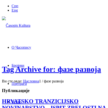
Срп
Eng
О Часопису
Бројеви
Tag Archive for: фазе развоја
Ви сте овде:
Насловна
1
/
фазе развоја
Претрага
Публикације
HRVATSKO TRANZICIJSKO
Вести
NOVINARSTVO – ISPIT ZRELOSTI NA