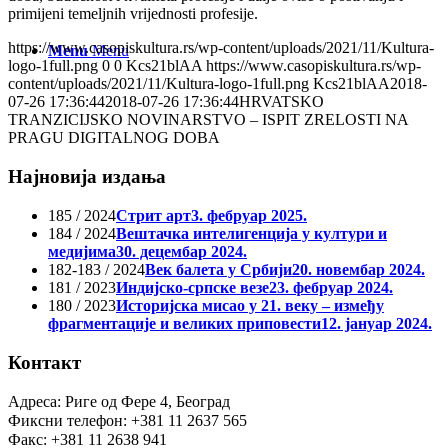
primijeni temeljnih vrijednosti profesije.
https://www.casopiskultura.rs/wp-content/uploads/2021/11/Kultura-
Menu
Menu
logo-1full.png
0
0
Kcs21blAA
https://www.casopiskultura.rs/wp-
content/uploads/2021/11/Kultura-logo-1full.png
Kcs21blAA
2018-
07-26 17:36:44
2018-07-26 17:36:44
HRVATSKO
TRANZICIJSKO NOVINARSTVO – ISPIT ZRELOSTI NA
PRAGU DIGITALNOG DOBA
Најновија издања
185 / 2024
Стрит арт
3. фебруар 2025.
184 / 2024
Вештачка интелигенција у култури и
медијима
30. децембар 2024.
182-183 / 2024
Век балета у Србији
20. новембар 2024.
181 / 2023
Индијско-српске везе
23. фебруар 2024.
180 / 2023
Историјска мисао у 21. веку – између
фрагментације и великих приповести
12. јануар 2024.
Контакт
Адреса: Риге од Фере 4, Београд
Фиксни телефон: +381 11 2637 565
Факс: +381 11 2638 941