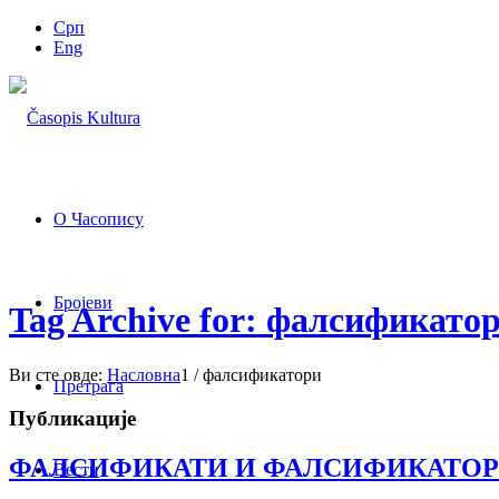
Срп
Eng
О Часопису
Бројеви
Tag Archive for: фалсификато
Ви сте овде:
Насловна
1
/
фалсификатори
Претрага
Публикације
ФАЛСИФИКАТИ И ФАЛСИФИКАТОР
Вести