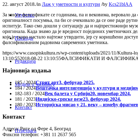
22. август 2018.
/
in
Лаж у уметности и култури
/
by
Kcs21blAA
За многе фалсификате се годинама, па и вековима, веровало да 
Упутство
оригиналност посумња, па би се очекивало да се оне раде рутинс
испитује. Тако смо дошли у ситуацију да и најпрестижнији музе
оригинала. Када знамо да je вредност појединих уметничких де
које је скоро настало најтеже утврдити, јер су коришћени дос
Преводи
фалсификованим радовима савремених уметника.
https://www.casopiskultura.rs/wp-content/uploads/2021/11/Kultura-lo
13:10:55
2018-08-22 13:10:55
ФАЛСИФИКАТИ И ФАЛСИФИКА
Редакција
Најновија издања
185 / 2024
Стрит арт
3. фебруар 2025.
Медији о часопису
184 / 2024
Вештачка интелигенција у култури и медији
182-183 / 2024
Век балета у Србији
20. новембар 2024.
181 / 2023
Индијско-српске везе
23. фебруар 2024.
180 / 2023
Историјска мисао у 21. веку – између фрагме
Контакт
Контакт
Адреса: Риге од Фере 4, Београд
Птретрага
Фиксни телефон: +381 11 2637 565