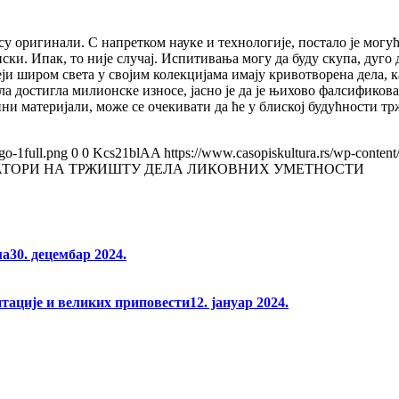
су оригинали. С напретком науке и технологије, постало је могу
ки. Ипак, то није случај. Испитивања могу да буду скупа, дуго д
ји широм света у својим колекцијама имају кривотворена дела, к
ла достигла милионске износе, јасно је да је њихово фалсификов
тупни материјали, може се очекивати да ће у блиској будућности
go-1full.png
0
0
Kcs21blAA
https://www.casopiskultura.rs/wp-content
ТОРИ НА ТРЖИШТУ ДЕЛА ЛИКОВНИХ УМЕТНОСТИ
ма
30. децембар 2024.
нтације и великих приповести
12. јануар 2024.