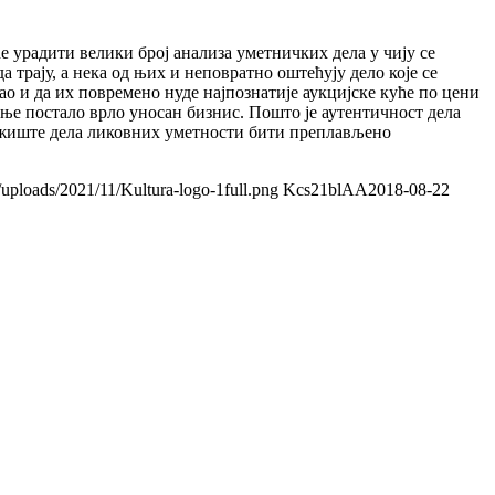
ће урадити велики број анализа уметничких дела у чију се
а трају, а нека од њих и неповратно оштећују дело које се
ао и да их повремено нуде најпознатије аукцијске куће по цени
ање постало врло уносан бизнис. Пошто је аутентичност дела
 тржиште дела ликовних уметности бити преплављено
/uploads/2021/11/Kultura-logo-1full.png
Kcs21blAA
2018-08-22