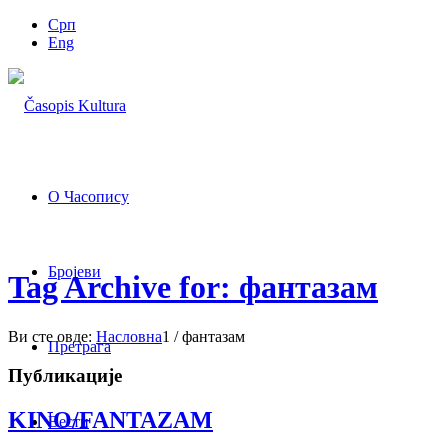
Срп
Eng
О Часопису
Бројеви
Tag Archive for: фантазам
Ви сте овде:
Насловна
1
/
фантазам
Претрага
Публикације
KINO/FANTAZAM
Вести