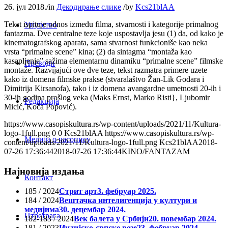
26. јул 2018.
/
in
Декодирање слике
/
by
Kcs21blAA
Tekst ispituje odnos između filma, stvarnosti i kategorije primalnog
Упутство
fantazma. Dve centralne teze koje uspostavlja jesu (1) da, od kako je
kinematografskog aparata, sama stvarnost funkcioniše kao neka
vrsta “primalne scene” kina; (2) da sintagma “montaža kao
kasapljenje” sažima elementarnu dinamiku “primalne scene” filmske
Преводи
montaže. Razvijajući ove dve teze, tekst razmatra primere uzete
kako iz domena filmske prakse (stvaralaštvo Žan-Lik Godara i
Dimitrija Kirsanofa), tako i iz domena avangardne umetnosti 20-ih i
30-ih godina prošlog veka (Maks Ernst, Marko Risti}, Ljubomir
Редакција
Micić, Koča Popović).
https://www.casopiskultura.rs/wp-content/uploads/2021/11/Kultura-
logo-1full.png
0
0
Kcs21blAA
https://www.casopiskultura.rs/wp-
Медији о часопису
content/uploads/2021/11/Kultura-logo-1full.png
Kcs21blAA
2018-
07-26 17:36:44
2018-07-26 17:36:44
KINO/FANTAZAM
Најновија издања
Контакт
185 / 2024
Стрит арт
3. фебруар 2025.
184 / 2024
Вештачка интелигенција у култури и
медијима
30. децембар 2024.
Птретрага
182-183 / 2024
Век балета у Србији
20. новембар 2024.
181 / 2023
Индијско-српске везе
23. фебруар 2024.