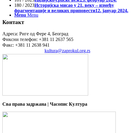
180 / 2023
Историјска мисао у 21. веку – између
фрагментације и великих приповести
12. јануар 2024.
Menu
Menu
Контакт
Адреса: Риге од Фере 4, Београд
Фиксни телефон: +381 11 2637 565
Факс: +381 11 2638 941
Електронска пошта:
kultura@zaprokul.org.rs
Сва права задржана | Часопис Култура