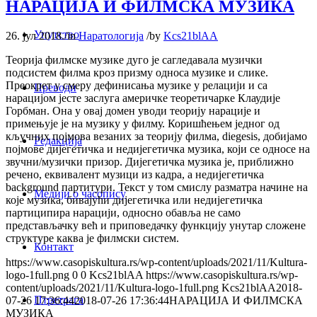
НАРАЦИЈА И ФИЛМСКА МУЗИКА
Упутство
26. јул 2018.
/
in
Наратологија
/
by
Kcs21blAA
Теорија филмске музике дуго је сагледавала музички
подсистем филма кроз призму односа музике и слике.
Преокрет у смеру дефинисања музике у релацији и са
Преводи
нарацијом јесте заслуга америчке теоретичарке Клаудије
Горбман. Она у овај домен уводи теорију нарације и
примењује је на музику у филму. Коришћењем једног од
кључних појмова везаних за теорију филма, diegesis, добијамо
Редакција
појмове дијегетичка и недијегетичка музика, који се односе на
звучни/музички призор. Дијегетичка музика је, приближно
речено, еквивалент музици из кадра, а недијегетичка
background партитури. Текст у том смислу разматра начине на
Медији о часопису
које музика, бивајући дијегетичка или недијегетичка
партиципира нарацији, односно обавља не само
представљачку већ и приповедачку функцију унутар сложене
структуре каква је филмски систем.
Контакт
https://www.casopiskultura.rs/wp-content/uploads/2021/11/Kultura-
logo-1full.png
0
0
Kcs21blAA
https://www.casopiskultura.rs/wp-
content/uploads/2021/11/Kultura-logo-1full.png
Kcs21blAA
2018-
Птретрага
07-26 17:36:44
2018-07-26 17:36:44
НАРАЦИЈА И ФИЛМСКА
МУЗИКА