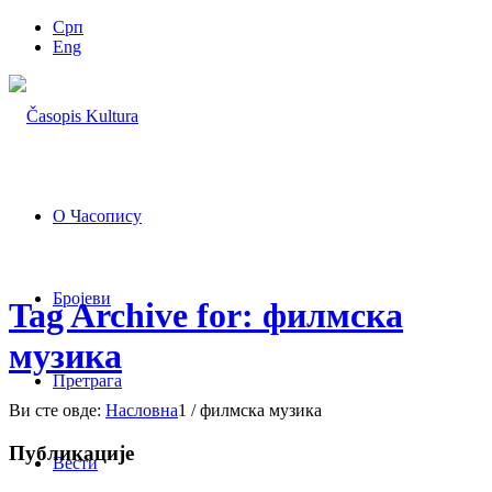
Срп
Eng
О Часопису
Бројеви
Tag Archive for: филмска
музика
Претрага
Ви сте овде:
Насловна
1
/
филмска музика
Публикације
Вести