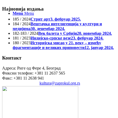
Најновија издања
Menu
Menu
185 / 2024
Стрит арт
3. фебруар 2025.
184 / 2024
Вештачка интелигенција у култури и
медијима
30. децембар 2024.
182-183 / 2024
Век балета у Србији
20. новембар 2024.
181 / 2023
Индијско-српске везе
23. фебруар 2024.
180 / 2023
Историјска мисао у 21. веку – између
фрагментације и великих приповести
12. јануар 2024.
Контакт
Адреса: Риге од Фере 4, Београд
Фиксни телефон: +381 11 2637 565
Факс: +381 11 2638 941
Електронска пошта:
kultura@zaprokul.org.rs