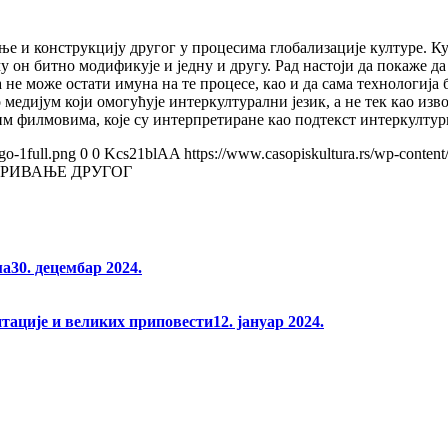
е и конструкцију другог у процесима глобализације културе. Кур
му он битно модификује и једну и другу. Рад настоји да покаже д
не може остати имуна на те процесе, као и да сама технологија б
о медијум који омогућује интеркултурални језик, а не тек као и
ким филмовима, које су интерпретиране као подтекст интеркултур
go-1full.png
0
0
Kcs21blAA
https://www.casopiskultura.rs/wp-content
РИВАЊЕ ДРУГОГ
ма
30. децембар 2024.
нтације и великих приповести
12. јануар 2024.