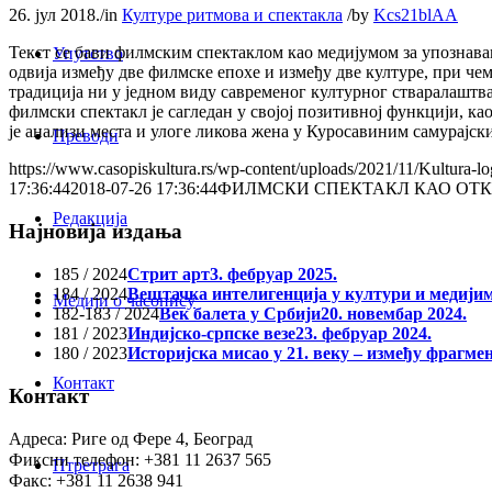
26. јул 2018.
/
in
Културе ритмова и спектакла
/
by
Kcs21blAA
Текст се бави филмским спектаклом као медијумом за упознавањ
Упутство
одвија између две филмске епохе и између две културе, при че
традиција ни у једном виду савременог културног стваралаштва 
филмски спектакл је сагледан у својој позитивној функцији, ка
је анализи места и улоге ликова жена у Куросавиним самурајс
Преводи
https://www.casopiskultura.rs/wp-content/uploads/2021/11/Kultura-lo
17:36:44
2018-07-26 17:36:44
ФИЛМСКИ СПЕКТАКЛ КАО ОТК
Редакција
Најновија издања
185 / 2024
Стрит арт
3. фебруар 2025.
184 / 2024
Вештачка интелигенција у култури и медији
Медији о часопису
182-183 / 2024
Век балета у Србији
20. новембар 2024.
181 / 2023
Индијско-српске везе
23. фебруар 2024.
180 / 2023
Историјска мисао у 21. веку – између фрагме
Контакт
Контакт
Адреса: Риге од Фере 4, Београд
Фиксни телефон: +381 11 2637 565
Птретрага
Факс: +381 11 2638 941