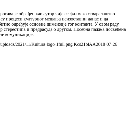
осава је обрађен као аутор чије се филмско стваралаштво
а су процеси културног мешања неизоставни данас и да
итно одређује основне димензије тог контакта. У овом раду,
звор стереотипа и предрасуда о другом. Посебна пажња посвећена
не комуникације.
/uploads/2021/11/Kultura-logo-1full.png
Kcs21blAA
2018-07-26