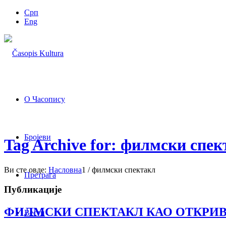
Срп
Eng
О Часопису
Бројеви
Tag Archive for: филмски спе
Ви сте овде:
Насловна
1
/
филмски спектакл
Претрага
Публикације
ФИЛМСКИ СПЕКТАКЛ КАО ОТКРИВ
Вести