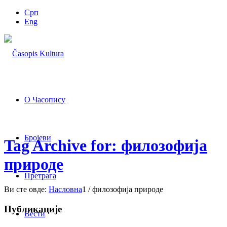
Срп
Eng
О Часопису
Бројеви
Tag Archive for: филозофија
природе
Претрага
Ви сте овде:
Насловна
1
/
филозофија природе
Публикације
Вести