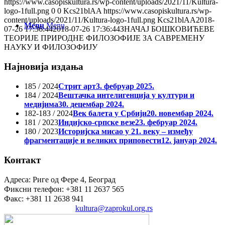
https://www.casopiskultura.rs/wp-content/uploads/2021/11/Kultura-
logo-1full.png
0
0
Kcs21blAA
https://www.casopiskultura.rs/wp-
content/uploads/2021/11/Kultura-logo-1full.png
Kcs21blAA
2018-
Menu
Menu
07-26 17:36:44
2018-07-26 17:36:44
ЗНАЧАЈ БОШКОВИЋЕВЕ
ТЕОРИЈЕ ПРИРОДНЕ ФИЛОЗОФИЈЕ ЗА САВРЕМЕНУ
НАУКУ И ФИЛОЗОФИЈУ
Најновија издања
185 / 2024
Стрит арт
3. фебруар 2025.
184 / 2024
Вештачка интелигенција у култури и
медијима
30. децембар 2024.
182-183 / 2024
Век балета у Србији
20. новембар 2024.
181 / 2023
Индијско-српске везе
23. фебруар 2024.
180 / 2023
Историјска мисао у 21. веку – између
фрагментације и великих приповести
12. јануар 2024.
Контакт
Адреса: Риге од Фере 4, Београд
Фиксни телефон: +381 11 2637 565
Факс: +381 11 2638 941
Електронска пошта:
kultura@zaprokul.org.rs