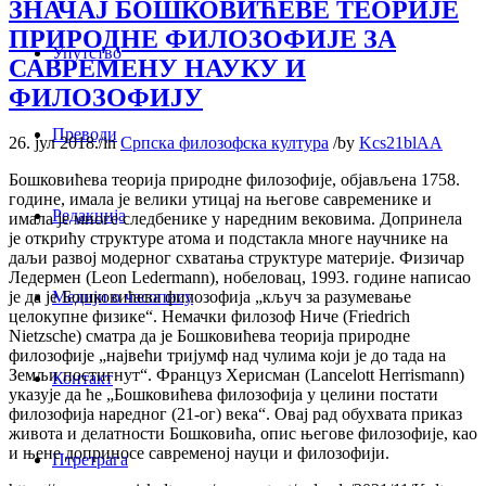
ЗНАЧАЈ БОШКОВИЋЕВЕ ТЕОРИЈЕ
ПРИРОДНЕ ФИЛОЗОФИЈЕ ЗА
Упутство
САВРЕМЕНУ НАУКУ И
ФИЛОЗОФИЈУ
Преводи
26. јул 2018.
/
in
Српска филозофска култура
/
by
Kcs21blAA
Бошковићева теорија природне филозофије, објављена 1758.
године, имала је велики утицај на његове савременике и
Редакција
имала је многе следбенике у наредним вековима. Допринела
је открићу структуре атома и подстакла многе научнике на
даљи развој модерног схватања структуре материје. Физичар
Ледермен (Leon Ledermann), нобеловац, 1993. године написао
Медији о часопису
је да је Бошковићева филозофија „кључ за разумевање
целокупне физике“. Немачки филозоф Ниче (Friedrich
Nietzsche) сматра да је Бошковићева теорија природне
филозофије „највећи тријумф над чулима који је до тада на
Земљи постигнут“. Француз Херисман (Lancelott Herrismann)
Контакт
указује да ће „Бошковићева филозофија у целини постати
филозофија наредног (21-ог) века“. Овај рад обухвата приказ
живота и делатности Бошковића, опис његове филозофије, као
и њене доприносе савременој науци и филозофији.
Птретрага