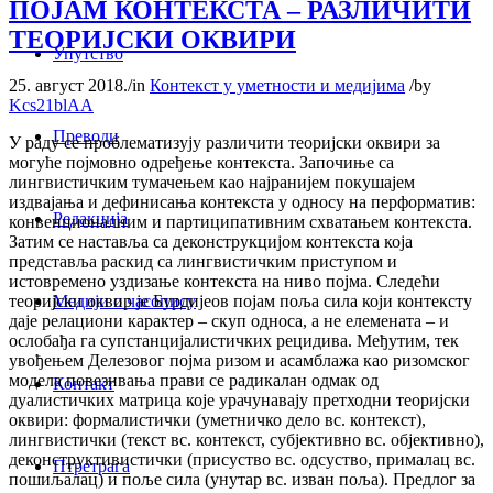
ПОЈАМ КОНТЕКСТА – РАЗЛИЧИТИ
ТЕОРИЈСКИ ОКВИРИ
Упутство
25. август 2018.
/
in
Контекст у уметности и медијима
/
by
Kcs21blAA
Преводи
У раду се проблематизују различити теоријски оквири за
могуће појмовно одређење контекста. Започиње са
лингвистичким тумачењем као најранијем покушајем
издвајања и дефинисања контекста у односу на перформатив:
Редакција
конвенционалним и партиципативним схватањем контекста.
Затим се наставља са деконструкцијом контекста која
представља раскид са лингвистичким приступом и
истовремено уздизање контекста на ниво појма. Следећи
Медији о часопису
теоријски оквир је Бурдијеов појам поља сила који контексту
даје релациони карактер – скуп односа, а не елемената – и
ослобађа га супстанцијалистичких рецидива. Међутим, тек
увођењем Делезовог појма ризом и асамблажa као ризомског
модела повезивањa прави се радикалан одмак од
Контакт
дуалистичких матрица које урачунавају претходни теоријски
оквири: формалистички (уметничко дело вс. контекст),
лингвистички (текст вс. контекст, субјективно вс. објективно),
деконструктивистички (присуство вс. одсуство, прималац вс.
Птретрага
пошиљалац) и поље сила (унутар вс. изван поља). Предлог за