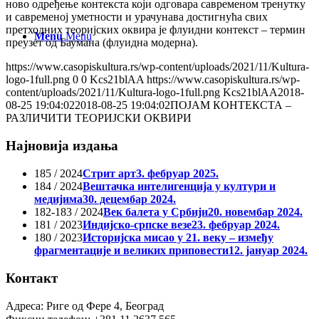
ново одређење контекста који одговара савременом тренутку
и савременој уметности и урачунава достигнућа свих
претходних теоријских оквира је флуидни контекст – термин
Menu
Menu
преузет од Баумана (флуидна модерна).
https://www.casopiskultura.rs/wp-content/uploads/2021/11/Kultura-
logo-1full.png
0
0
Kcs21blAA
https://www.casopiskultura.rs/wp-
content/uploads/2021/11/Kultura-logo-1full.png
Kcs21blAA
2018-
08-25 19:04:02
2018-08-25 19:04:02
ПОЈАМ КОНТЕКСТА –
РАЗЛИЧИТИ ТЕОРИЈСКИ ОКВИРИ
Најновија издања
185 / 2024
Стрит арт
3. фебруар 2025.
184 / 2024
Вештачка интелигенција у култури и
медијима
30. децембар 2024.
182-183 / 2024
Век балета у Србији
20. новембар 2024.
181 / 2023
Индијско-српске везе
23. фебруар 2024.
180 / 2023
Историјска мисао у 21. веку – између
фрагментације и великих приповести
12. јануар 2024.
Контакт
Адреса: Риге од Фере 4, Београд