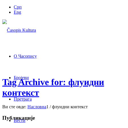
Срп
Eng
О Часопису
Бројеви
Tag Archive for: флуидни
контекст
Претрага
Ви сте овде:
Насловна
1
/
флуидни контекст
Публикације
Вести