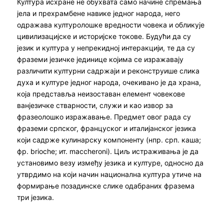
Култура исхране не обухвата само начине спремања
јела и прехрамбене навике једног народа, него
одражава културолошке вредности човека и обликује
цивилизацијске и историјске токове. Будући да су
језик и култура у непрекидној интеракцији, те да су
фраземи језичке јединице којима се изражавају
различити културни садржаји и реконструише слика
духа и културе једног народа, очекивано је да храна,
која представља неизоставан елемент човекове
ванјезичке стварности, служи и као извор за
фразеолошко изражавање. Предмет овог рада су
фраземи српског, француског и италијанског језика
који садрже кулинарску компоненту (нпр. срп. каша;
фр. brioche; ит. maccheroni). Циљ истраживања је да
установимо везу између језика и културе, односно да
утврдимо на који начин национална култура утиче на
формирање позадинске слике одабраних фразема
три језика.