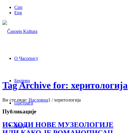
Срп
Eng
О Часопису
Бројеви
Tag Archive for: херитологија
Ви сте овде:
Насловна
1
/
херитологија
Претрага
Публикације
ИСХОДИ НОВЕ МУЗЕОЛОГИЈЕ
Вести
ИЛИ КАКО ЈЕ РОМАНОПИСАЦ