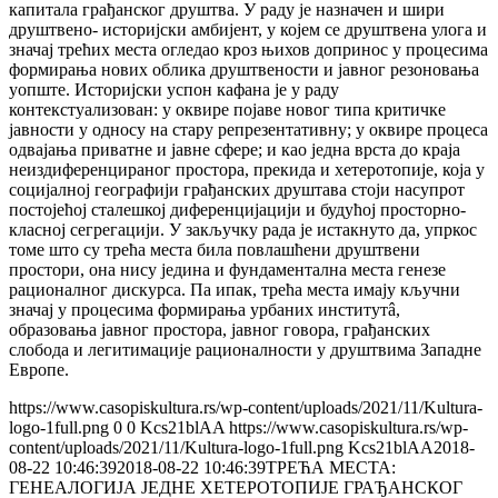
капитала грађанског друштва. У раду је назначен и шири
друштвено- историјски амбијент, у којем се друштвена улога и
значај трећих места огледао кроз њихов допринос у процесима
формирања нових облика друштвености и јавног резоновања
уопште. Историјски успон кафана је у раду
контекстуализован: у оквире појаве новог типа критичке
јавности у односу на стару репрезентативну; у оквире процеса
одвајања приватне и јавне сфере; и као једна врста до краја
неиздиференцираног простора, прекида и хетеротопије, која у
социјалној географији грађанских друштава стоји насупрот
постојећој сталешкој диференцијацији и будућој просторно-
класној сегрегацији. У закључку рада је истакнуто да, упркос
томе што су трећа места била повлашћени друштвени
простори, она нису једина и фундаментална места генезе
рационалног дискурса. Па ипак, трећа места имају кључни
значај у процесима формирања урбаних институтâ,
образовања јавног простора, јавног говора, грађанских
слобода и легитимације рационалности у друштвима Западне
Европе.
https://www.casopiskultura.rs/wp-content/uploads/2021/11/Kultura-
logo-1full.png
0
0
Kcs21blAA
https://www.casopiskultura.rs/wp-
content/uploads/2021/11/Kultura-logo-1full.png
Kcs21blAA
2018-
08-22 10:46:39
2018-08-22 10:46:39
ТРЕЋА МЕСТА:
ГЕНЕАЛОГИЈА ЈЕДНЕ ХЕТЕРОТОПИЈЕ ГРАЂАНСКОГ