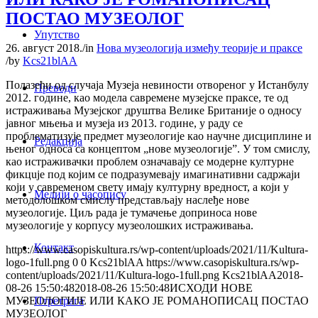
ПОСТАО МУЗЕОЛОГ
Упутство
26. август 2018.
/
in
Нова музеологија између теорије и праксе
/
by
Kcs21blAA
Полазећи од случаја Музеја невиности отвореног у Истанбулу
Преводи
2012. године, као модела савремене музејске праксе, те од
истраживања Музејског друштва Велике Британије о односу
јавног мњења и музеја из 2013. године, у раду се
проблематизује предмет музеологије као научне дисциплине и
Редакција
њеног односа са концептом „нове музеологије”. У том смислу,
као истраживачки проблем означавају се модерне културне
фикцuје под којим се подразумевају имагинативни садржаји
који у савременом свету имају културну вредност, а који у
Медији о часопису
методолошком смислу представљају наслеђе нове
музеологије. Циљ рада је тумачење доприноса нове
музеологије у корпусу музеолошких истраживања.
Контакт
https://www.casopiskultura.rs/wp-content/uploads/2021/11/Kultura-
logo-1full.png
0
0
Kcs21blAA
https://www.casopiskultura.rs/wp-
content/uploads/2021/11/Kultura-logo-1full.png
Kcs21blAA
2018-
08-26 15:50:48
2018-08-26 15:50:48
ИСХОДИ НОВЕ
Птретрага
МУЗЕОЛОГИЈЕ ИЛИ КАКО ЈЕ РОМАНОПИСАЦ ПОСТАО
МУЗЕОЛОГ