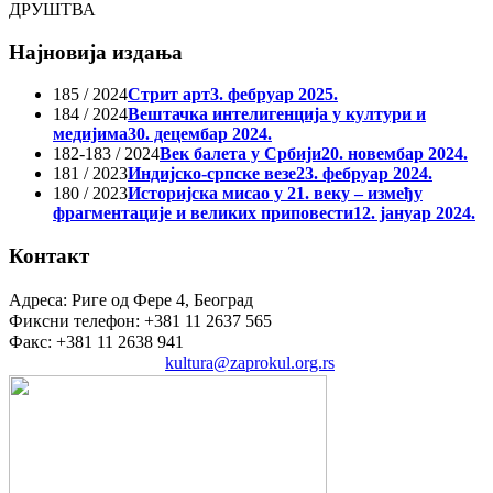
ДРУШТВА
Најновија издања
185 / 2024
Стрит арт
3. фебруар 2025.
184 / 2024
Вештачка интелигенција у култури и
медијима
30. децембар 2024.
182-183 / 2024
Век балета у Србији
20. новембар 2024.
181 / 2023
Индијско-српске везе
23. фебруар 2024.
180 / 2023
Историјска мисао у 21. веку – између
фрагментације и великих приповести
12. јануар 2024.
Контакт
Адреса: Риге од Фере 4, Београд
Фиксни телефон: +381 11 2637 565
Факс: +381 11 2638 941
Електронска пошта:
kultura@zaprokul.org.rs