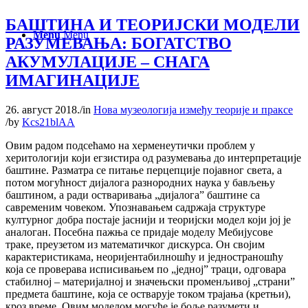
БАШТИНА И ТЕОРИЈСКИ МОДЕЛИ
Menu
Menu
РАЗУМЕВАЊА: БОГАТСТВО
АКУМУЛАЦИЈЕ – СНАГА
ИМАГИНАЦИЈЕ
26. август 2018.
/
in
Нова музеологија између теорије и праксе
/
by
Kcs21blAA
Овим радом подсећамо на херменеутички проблем у
херитологији који егзистира од разумевања до интерпретације
баштине. Разматра се питање перцепције појавног света, а
потом могућност дијалога разнородних наука у бављењу
баштином, а ради остваривања „дијалога” баштине са
савременим човеком. Упознавањем садржаја структуре
културног добра постаје јаснији и теоријски модел који јој је
аналоган. Посебна пажња се придаје моделу Мебијусове
траке, преузетом из математичког дискурса. Он својим
карактеристикама, неоријентабилношћу и једностраношћу
која се проверава исписивањем по „једној” траци, одговара
стабилној – материјалној и значењски променљивој „страни”
предмета баштине, која се остварује током трајања (кретњи),
кроз време. Овим моделом могуће је боље разумети и