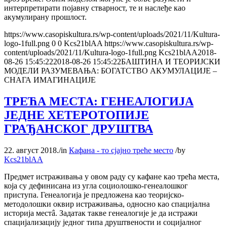
интерпретирати појавну стварност, те и наслеђе као
акумулирану прошлост.
https://www.casopiskultura.rs/wp-content/uploads/2021/11/Kultura-
logo-1full.png
0
0
Kcs21blAA
https://www.casopiskultura.rs/wp-
content/uploads/2021/11/Kultura-logo-1full.png
Kcs21blAA
2018-
08-26 15:45:22
2018-08-26 15:45:22
БАШТИНА И ТЕОРИЈСКИ
МОДЕЛИ РАЗУМЕВАЊА: БОГАТСТВО АКУМУЛАЦИЈЕ –
СНАГА ИМАГИНАЦИЈЕ
ТРЕЋА МЕСТА: ГЕНЕАЛОГИЈА
ЈЕДНЕ ХЕТЕРОТОПИЈЕ
ГРАЂАНСКОГ ДРУШТВА
22. август 2018.
/
in
Кафана - то сјајно треће место
/
by
Kcs21blAA
Предмет истраживања у овом раду су кафане као трећа места,
која су дефинисана из угла социолошко-генеалошког
приступа. Генеалогија је предложена као теоријско-
методолошки оквир истраживања, односно као спацијална
историја местâ. Задатак такве генеалогије је да истражи
спацијализацију једног типа друштвености и социјалног