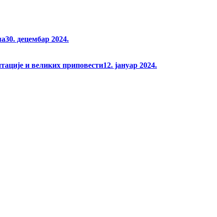
ма
30. децембар 2024.
нтације и великих приповести
12. јануар 2024.