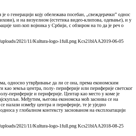
 је о генерацији коју обележава посебан, „свеждерачки” однос
хови), и на визуелном (естетика видео-клипова, одевање), и у
ције хип-хоп војника у Србији, с обзиром на то да је реч о
/uploads/2021/11/Kultura-logo-1full.png
Kcs21blAA
2019-06-05
ма, односно утврђивање да ли се она, према економским
и као земља центра, полу- периферије или периферије светског
олу-периферије и периферије. Центар као место у коме је
ајскупљи. Међутим, његова економска моћ заснива се на
се налази између центра и периферије, те је уједно
односа у глобалном контексту заснованом на експлоатацији
/uploads/2021/11/Kultura-logo-1full.png
Kcs21blAA
2018-08-25