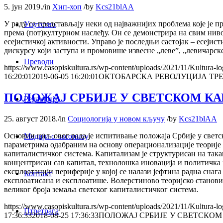
5. јун 2019.
/
in
Хип-хоп
/
by
Kcs21blAA
У раду се представљају неки од најважнијих проблема које је п
Упутство
према (пот)културном наслеђу. Он се демонстрира на свим ниво
есејистичкој активности. Управо је последњи састојак – есејис
дискурсу који заступа и промовише извесне „леве”, „левичарске
Преводи
https://www.casopiskultura.rs/wp-content/uploads/2021/11/Kultura-lo
16:20:01
2019-06-05 16:20:01
ОКТОБАРСКА РЕВОЛУЦИЈА ТР
ПОЛОЖАЈ СРБИЈЕ У СВЕТСКОМ 
Редакција
25. август 2018.
/
in
Социологија у новом кључу
/
by
Kcs21blAA
Основни циљ овог рада је испитивање положаја Србије у свет
Медији о часопису
параметрима одабраним на основу операционализације теорије И
капиталистичког система. Капитализам је структурисан на такав
концентрисан сав капитал, технолошка иновација и политичка 
експлоатацији периферије у којој се налази јефтина радна снага
Контакт
експлоатисана и експлоатише. Волерстиново теоријско станови
великог броја земаља светског капиталистичког система.
https://www.casopiskultura.rs/wp-content/uploads/2021/11/Kultura-lo
Птретрага
17:36:33
2018-08-25 17:36:33
ПОЛОЖАЈ СРБИЈЕ У СВЕТСКО