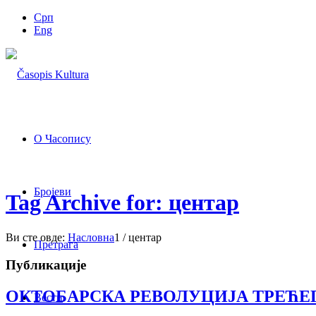
Срп
Eng
О Часопису
Бројеви
Tag Archive for: центар
Ви сте овде:
Насловна
1
/
центар
Претрага
Публикације
ОКТОБАРСКА РЕВОЛУЦИЈА ТРЕЋЕ
Вести