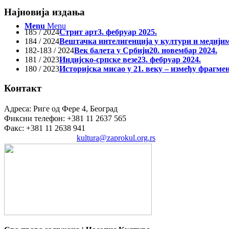
Најновија издања
Menu
Menu
185 / 2024
Стрит арт
3. фебруар 2025.
184 / 2024
Вештачка интелигенција у култури и медији
182-183 / 2024
Век балета у Србији
20. новембар 2024.
181 / 2023
Индијско-српске везе
23. фебруар 2024.
180 / 2023
Историјска мисао у 21. веку – између фрагме
Контакт
Адреса: Риге од Фере 4, Београд
Фиксни телефон: +381 11 2637 565
Факс: +381 11 2638 941
Електронска пошта:
kultura@zaprokul.org.rs