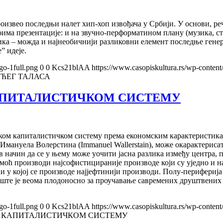
роизвео последњи налет хип-хоп извођача у Србији. У основи, реч
има презентације: и на звучно-перформатином плану (музика, сти
тика – можда и најнеобичнији разликовни елемент последње генера
” идеје.
go-1full.png
0
0
Kcs21blAA
https://www.casopiskultura.rs/wp-content
ЕЋЕГ ТАЛАСА
КАПИТАЛИСТИЧКОМ СИСТЕМУ
ском капиталистичком систему према економским карактеристика
мануела Волерстина (Immanuel Wallerstain), може окарактерисат
 начин да се у њему може уочити јасна разлика између центра, п
моћ производи најсофистицираније производе који су уједно и н
 и у којој се производе најјефтинији производи. Полу-периферија 
ште је веома плодоносно за проучавање савремених друштвених 
go-1full.png
0
0
Kcs21blAA
https://www.casopiskultura.rs/wp-content
М КАПИТАЛИСТИЧКОМ СИСТЕМУ