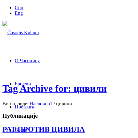
Срп
Eng
О Часопису
Бројеви
Tag Archive for: цивили
Ви сте овде:
Насловна
1
/
цивили
Претрага
Публикације
РАТ ПРОТИВ ЦИВИЛА
Вести