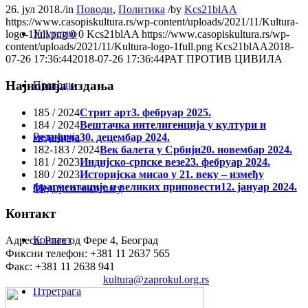
26. јул 2018.
/
in
Поводи
,
Политика
/
by
Kcs21blAA
https://www.casopiskultura.rs/wp-content/uploads/2021/11/Kultura-
Упутство
logo-1full.png
0
0
Kcs21blAA
https://www.casopiskultura.rs/wp-
content/uploads/2021/11/Kultura-logo-1full.png
Kcs21blAA
2018-
07-26 17:36:44
2018-07-26 17:36:44
РАТ ПРОТИВ ЦИВИЛА
Најновија издања
Преводи
185 / 2024
Стрит арт
3. фебруар 2025.
184 / 2024
Вештачка интелигенција у култури и
Редакција
медијима
30. децембар 2024.
182-183 / 2024
Век балета у Србији
20. новембар 2024.
181 / 2023
Индијско-српске везе
23. фебруар 2024.
180 / 2023
Историјска мисао у 21. веку – између
фрагментације и великих приповести
12. јануар 2024.
Медији о часопису
Контакт
Контакт
Адреса: Риге од Фере 4, Београд
Фиксни телефон: +381 11 2637 565
Факс: +381 11 2638 941
Електронска пошта:
kultura@zaprokul.org.rs
Птретрага