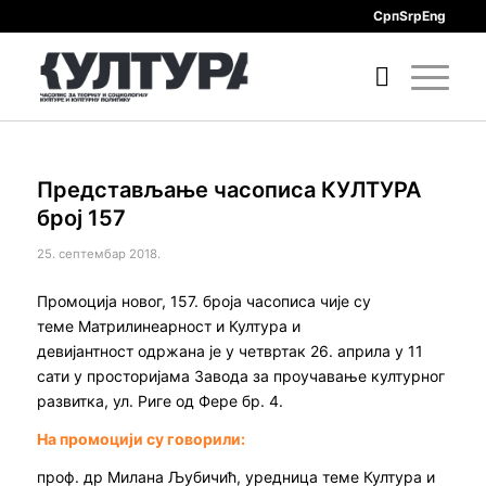
Срп
Srp
Eng
Представљање часописа КУЛТУРА
број 157
25. септембар 2018.
Промоција новог, 157. броја часописа чије су
теме Матрилинеарност и Култура и
девијантност одржана је у четвртак 26. априла у 11
сати у просторијама Завода за проучавање културног
развитка, ул. Риге од Фере бр. 4.
На промоцији су говорили:
проф. др Милана Љубичић, уредница теме Култура и