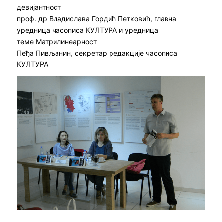
девијантност
проф. др Владислава Гордић Петковић, главна
уредница часописа КУЛТУРА и уредница
теме Матрилинеарност
Пеђа Пивљанин, секретар редакције часописа
КУЛТУРА