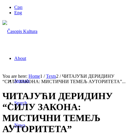
Срп
Eng
About
You are here:
Home
1
/
Texts
2
/
ЧИТАЈУЋИ ДЕРИДИНУ
Journals
“СИЛУ ЗАКОНА: МИСТИЧНИ ТЕМЕЉ АУТОРИТЕТА”...
ЧИТАЈУЋИ ДЕРИДИНУ
Search
“СИЛУ ЗАКОНА:
МИСТИЧНИ ТЕМЕЉ
News
АУТОРИТЕТА”