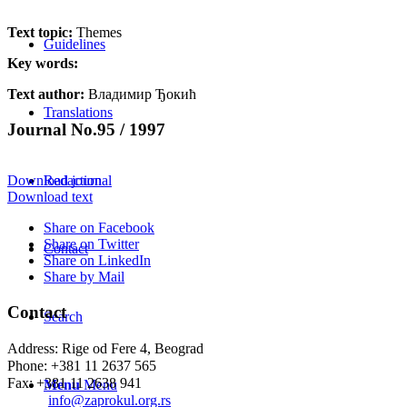
Text topic:
Themes
Guidelines
Key words:
Text author:
Владимир Ђокић
Translations
Journal No.95 / 1997
Redaction
Download journal
Download text
Share on Facebook
Share on Twitter
Contact
Share on LinkedIn
Share by Mail
Contact
Search
Address: Rige od Fere 4, Beograd
Phone: +381 11 2637 565
Fax: +381 11 2638 941
Menu
Menu
Еmail:
info@zaprokul.org.rs