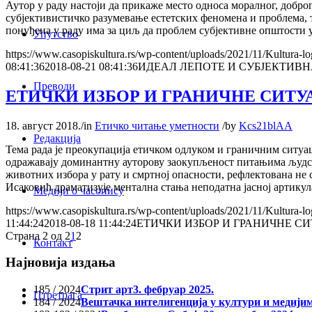
Аутор у раду настоји да прикаже место односа моралног, доброг,
субјективистичко разумевање естетских феномена и проблема, 
понуђена у раду има за циљ да проблем субјективне општости у
Упутство
https://www.casopiskultura.rs/wp-content/uploads/2021/11/Kultura-lo
08:41:36
2018-08-21 08:41:36
ИДЕАЛ ЛЕПОТЕ И СУБЈЕКТИВ
Преводи
ЕТИЧКИ ИЗБОР И ГРАНИЧНЕ СИТУ
18. август 2018.
/
in
Етичко читање уметности
/
by
Kcs21blAA
Редакција
Тема рада је преокупација етичком одлуком и граничним ситу
одражавају доминантну ауторову заокупљеност питањима људск
животних избора у рату и смртној опасности, рефлектована не 
Исаковић драматизује ментална стања неподатна јасној артикул
Медији о часопису
https://www.casopiskultura.rs/wp-content/uploads/2021/11/Kultura-lo
11:44:24
2018-08-18 11:44:24
ЕТИЧКИ ИЗБОР И ГРАНИЧНЕ С
Страна 2 од 2
1
2
Контакт
Најновија издања
185 / 2024
Стрит арт
3. фебруар 2025.
Птретрага
184 / 2024
Вештачка интелигенција у култури и медији