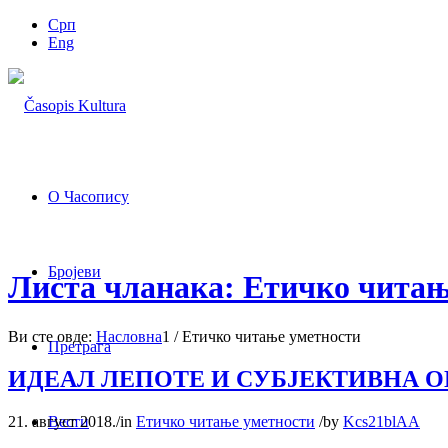
Срп
Eng
О Часопису
Бројеви
Листа чланака: Етичко читањ
Ви сте овде:
Насловна
1
/
Етичко читање уметности
Претрага
ИДЕАЛ ЛЕПОТЕ И СУБЈЕКТИВНА 
21. август 2018.
/
in
Етичко читање уметности
/
by
Kcs21blAA
Вести