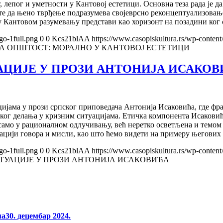
 лепог и уметности у Кантовој естетици. Основна теза рада је да 
те да њено тврђење подразумева својеврсно реконцептуализовањ
 Кантовом разумевању представи као хоризонт на позадини ког с
go-1full.png
0
0
Kcs21blAA
https://www.casopiskultura.rs/wp-content
НА ОПШТОСТ: МОРАЛНО У КАНТОВОЈ ЕСТЕТИЦИ
АЦИЈЕ У ПРОЗИ АНТОНИЈА ИСАКО
ацијама у прози српског приповедача Антонија Исаковића, где ф
ог делања у кризним ситуацијама. Етичка компонента Исаковиће
само у рационалном одлучивању, већ неретко осветљена и темом 
ацији говора и мисли, као што ћемо видети на примеру његових 
go-1full.png
0
0
Kcs21blAA
https://www.casopiskultura.rs/wp-content
ИТУАЦИЈЕ У ПРОЗИ АНТОНИЈА ИСАКОВИЋА
ма
30. децембар 2024.