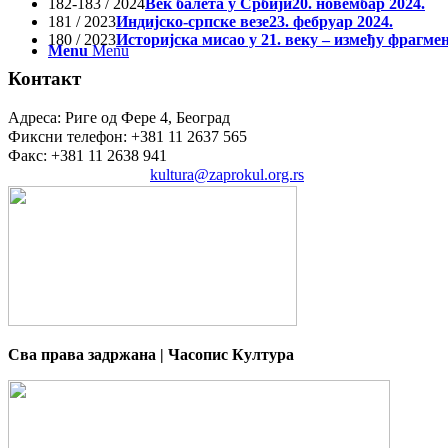
182-183 / 2024
Век балета у Србији
20. новембар 2024.
181 / 2023
Индијско-српске везе
23. фебруар 2024.
180 / 2023
Историјска мисао у 21. веку – између фрагме
Menu
Menu
Контакт
Адреса: Риге од Фере 4, Београд
Фиксни телефон: +381 11 2637 565
Факс: +381 11 2638 941
Електронска пошта:
kultura@zaprokul.org.rs
Сва права задржана | Часопис Култура