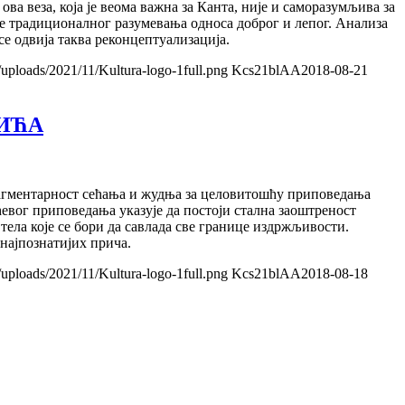
ова веза, која је веома важна за Канта, није и саморазумљива за
е традиционалног разумевања односа доброг и лепог. Анализа
е одвија таква реконцептуализација.
/uploads/2021/11/Kultura-logo-1full.png
Kcs21blAA
2018-08-21
ВИЋА
рагментарност сећања и жудња за целовитошћу приповедања
вог приповедања указује да постоји стална заоштреност
тела које се бори да савлада све границе издржљивости.
најпознатијих прича.
/uploads/2021/11/Kultura-logo-1full.png
Kcs21blAA
2018-08-18