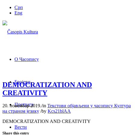
Срп
Eng
О Часопису
Бројеви
DEMOCRATIZATION AND
CREATIVITY
Претрага
20. новембар 2019.
/
in
Текстови објављени у часопису Култура
на страном језику
/
by
Kcs21blAA
DEMOCRATIZATION AND CREATIVITY
Вести
Share this entry