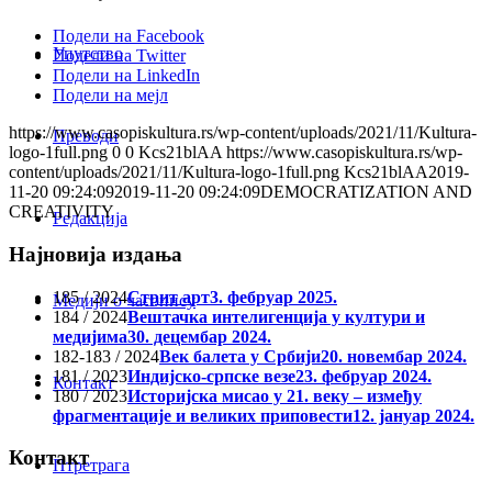
Подели на Facebook
Упутство
Подели на Twitter
Подели на LinkedIn
Подели на мејл
https://www.casopiskultura.rs/wp-content/uploads/2021/11/Kultura-
Преводи
logo-1full.png
0
0
Kcs21blAA
https://www.casopiskultura.rs/wp-
content/uploads/2021/11/Kultura-logo-1full.png
Kcs21blAA
2019-
11-20 09:24:09
2019-11-20 09:24:09
DEMOCRATIZATION AND
CREATIVITY
Редакција
Најновија издања
185 / 2024
Стрит арт
3. фебруар 2025.
Медији о часопису
184 / 2024
Вештачка интелигенција у култури и
медијима
30. децембар 2024.
182-183 / 2024
Век балета у Србији
20. новембар 2024.
181 / 2023
Индијско-српске везе
23. фебруар 2024.
Контакт
180 / 2023
Историјска мисао у 21. веку – између
фрагментације и великих приповести
12. јануар 2024.
Контакт
Птретрага