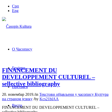
Срп
Eng
О Часопису
Бројеви
FINANCEMENT DU
DEVELOPPEMENT CULTUREL –
sellective bibliography
Претрага
20. новембар 2019.
/
in
Текстови објављени у часопису Култура
на страном језику
/
by
Kcs21blAA
Вести
FINANCEMENT DU DEVELOPPEMENT CULTUREL –
sellective bibliography