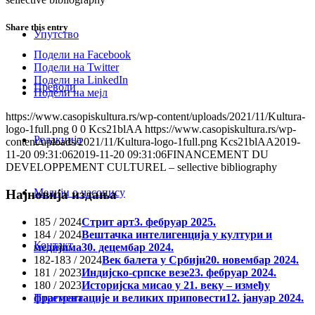
Share this entry
Упутство
Подели на Facebook
Подели на Twitter
Подели на LinkedIn
Преводи
Подели на мејл
https://www.casopiskultura.rs/wp-content/uploads/2021/11/Kultura-
logo-1full.png
0
0
Kcs21blAA
https://www.casopiskultura.rs/wp-
Редакција
content/uploads/2021/11/Kultura-logo-1full.png
Kcs21blAA
2019-
11-20 09:31:06
2019-11-20 09:31:06
FINANCEMENT DU
DEVELOPPEMENT CULTUREL – sellective bibliography
Медији о часопису
Најновија издања
185 / 2024
Стрит арт
3. фебруар 2025.
184 / 2024
Вештачка интелигенција у култури и
Контакт
медијима
30. децембар 2024.
182-183 / 2024
Век балета у Србији
20. новембар 2024.
181 / 2023
Индијско-српске везе
23. фебруар 2024.
180 / 2023
Историјска мисао у 21. веку – између
фрагментације и великих приповести
12. јануар 2024.
Птретрага