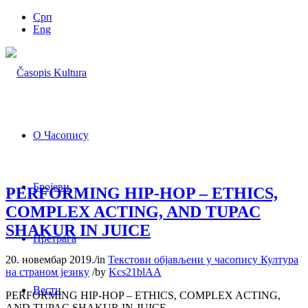
Срп
Eng
О Часопису
Бројеви
PERFORMING HIP-HOP – ETHICS,
COMPLEX ACTING, AND TUPAC
SHAKUR IN JUICE
Претрага
20. новембар 2019.
/
in
Текстови објављени у часопису Култура
на страном језику
/
by
Kcs21blAA
Вести
PERFORMING HIP-HOP – ETHICS, COMPLEX ACTING,
AND TUPAC SHAKUR IN JUICE