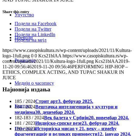
Share this entry
Упутство
Подели на Facebook
Подели на Twitter
Подели на LinkedIn
Преводи
Подели на мејл
https://www.casopiskultura.rs/wp-content/uploads/2021/11/Kultura-
logo-1full.png
0
0
Kcs21blAA
https://www.casopiskultura.rs/wp-
Редакција
content/uploads/2021/11/Kultura-logo-1full.png
Kcs21blAA
2019-
11-20 09:56:46
2019-11-20 09:56:46
PERFORMING HIP-HOP –
ETHICS, COMPLEX ACTING, AND TUPAC SHAKUR IN
JUICE
Медији о часопису
Најновија издања
185 / 2024
Стрит арт
3. фебруар 2025.
Контакт
184 / 2024
Вештачка интелигенција у култури и
медијима
30. децембар 2024.
182-183 / 2024
Век балета у Србији
20. новембар 2024.
181 / 2023
Индијско-српске везе
23. фебруар 2024.
180 / 2023
Историјска мисао у 21. веку – између
Птретрага
фрагментације и великих приповести
12. јануар 2024.