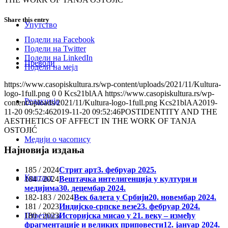
Share this entry
Упутство
Подели на Facebook
Подели на Twitter
Подели на LinkedIn
Преводи
Подели на мејл
https://www.casopiskultura.rs/wp-content/uploads/2021/11/Kultura-
logo-1full.png
0
0
Kcs21blAA
https://www.casopiskultura.rs/wp-
Редакција
content/uploads/2021/11/Kultura-logo-1full.png
Kcs21blAA
2019-
11-20 09:52:46
2019-11-20 09:52:46
POSTIDENTITY AND THE
AESTHETICS OF AFFECT IN THE WORK OF TANJA
OSTOJIĆ
Медији о часопису
Најновија издања
185 / 2024
Стрит арт
3. фебруар 2025.
Контакт
184 / 2024
Вештачка интелигенција у култури и
медијима
30. децембар 2024.
182-183 / 2024
Век балета у Србији
20. новембар 2024.
181 / 2023
Индијско-српске везе
23. фебруар 2024.
180 / 2023
Историјска мисао у 21. веку – између
Птретрага
фрагментације и великих приповести
12. јануар 2024.