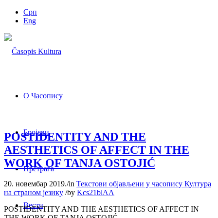
Срп
Eng
О Часопису
Бројеви
POSTIDENTITY AND THE
AESTHETICS OF AFFECT IN THE
WORK OF TANJA OSTOJIĆ
Претрага
20. новембар 2019.
/
in
Текстови објављени у часопису Култура
на страном језику
/
by
Kcs21blAA
Вести
POSTIDENTITY AND THE AESTHETICS OF AFFECT IN
THE WORK OF TANJA OSTOJIĆ