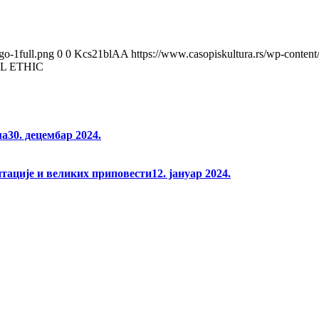
go-1full.png
0
0
Kcs21blAA
https://www.casopiskultura.rs/wp-content
L ETHIC
ма
30. децембар 2024.
нтације и великих приповести
12. јануар 2024.