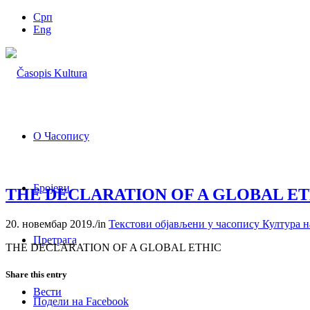
Срп
Eng
О Часопису
Бројеви
THE DECLARATION OF A GLOBAL ET
20. новембар 2019.
/
in
Текстови објављени у часопису Култура н
Претрага
THE DECLARATION OF A GLOBAL ETHIC
Share this entry
Вести
Подели на Facebook