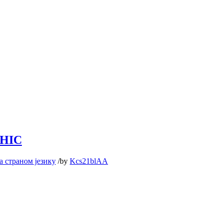
HIC
а страном језику
/
by
Kcs21blAA