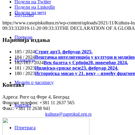
Подели на Twitter
Подели на LinkedIn
Подели на мејл
Упутство
https://www.casopiskultura.rs/wp-content/uploads/2021/11/Kultura-lo
09:33:33
2019-11-20 09:33:33
THE DECLARATION OF A GLOBA
Преводи
Најновија издања
185 / 2024
Стрит арт
3. фебруар 2025.
184 / 2024
Вештачка интелигенција у култури и медији
Редакција
182-183 / 2024
Век балета у Србији
20. новембар 2024.
181 / 2023
Индијско-српске везе
23. фебруар 2024.
180 / 2023
Историјска мисао у 21. веку – између фрагме
Медији о часопису
Контакт
Адреса: Риге од Фере 4, Београд
Фиксни телефон: +381 11 2637 565
Контакт
Факс: +381 11 2638 941
Електронска пошта:
kultura@zaprokul.org.rs
Птретрага