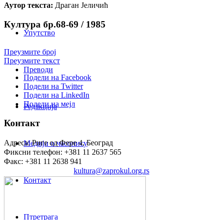
Аутор текста:
Драган Јеличић
Култура бр.68-69 / 1985
Упутство
Преузмите број
Преузмите текст
Преводи
Подели на Facebook
Подели на Twitter
Подели на LinkedIn
Подели на мејл
Редакција
Контакт
Адреса: Риге од Фере 4, Београд
Медији о часопису
Фиксни телефон: +381 11 2637 565
Факс: +381 11 2638 941
Електронска пошта:
kultura@zaprokul.org.rs
Контакт
Птретрага