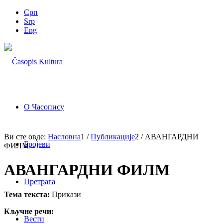
Срп
Srp
Eng
О Часопису
Ви сте овде:
Насловна
1
/
Публикације
2
/
АВАНГАРДНИ
Бројеви
ФИЛМ
АВАНГАРДНИ ФИЛМ
Претрага
Тема текста:
Прикази
Кључне речи:
Вести