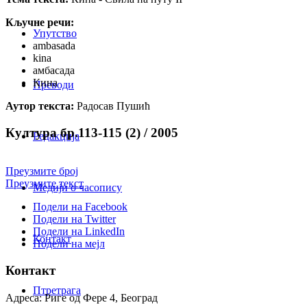
Кључне речи:
Упутство
ambasada
kina
амбасада
Кина
Преводи
Аутор текста:
Радосав Пушић
Култура бр.113-115 (2) / 2005
Редакција
Преузмите број
Преузмите текст
Медији о часопису
Подели на Facebook
Подели на Twitter
Подели на LinkedIn
Контакт
Подели на мејл
Контакт
Птретрага
Адреса: Риге од Фере 4, Београд