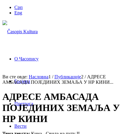
Срп
Eng
О Часопису
Ви сте овде:
Насловна
1
/
Публикације
2
/
АДРЕСЕ
Бројеви
АМБАСАДА ПОЈЕДИНИХ ЗЕМАЉА У НР КИНИ...
АДРЕСЕ АМБАСАДА
Претрага
ПОЈЕДИНИХ ЗЕМАЉА У
НР КИНИ
Вести
Тема текста:
Кина - Свила на путу II