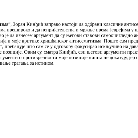
ма”, Зоран Кинђић заправо настоји да одбрани класичне антисе
зма прешироко и да непријатељства и мржње према Јеврејима у њ
ажио је да изнесем аргумент да су његови ставови самоочигледно 
сија и моје критике хришћанског антисемитизма. Пошто сам пред
, пребацује што сам се у одговору фокусирао искључиво на дава
 позиције. Овим су, сматра Кинђић, сви његови аргументи практ
гументи о противречности моје позиције ништа не доказују, јер 
вање трагања за истином.