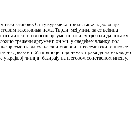
митске ставове. Оптужује ме за прихватање идеологије
еговим текстовима нема. Тврди, међутим, да се већина
антисемитски и износио аргументе који су требали да покажу
ложио тражени аргумент, он ми, у следећем чланку, под
ње аргумента да су његови ставови антисемитски, и што се
ично доказани. Устврдио је и да немам права да их накнадно
се у крајњој линији, базирају на његовом сопственом мнењу.