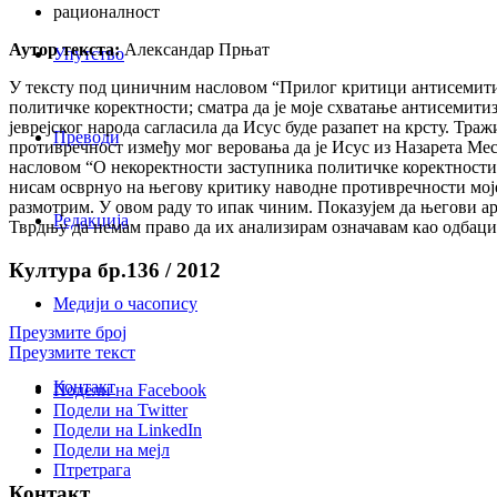
рационалност
Аутор текста:
Александар Прњат
Упутство
У тексту под циничним насловом “Прилог критици антисемитиз
политичке коректности; сматра да је моје схватање антисемити
јеврејског народа сагласила да Исус буде разапет на крсту. Тр
Преводи
противречност између мог веровања да је Исус из Назарета Ме
насловом “О некоректности заступника политичке коректности”
нисам осврнуо на његову критику наводне противречности моје
размотрим. У овом раду то ипак чиним. Показујем да његови ар
Редакција
Тврдњу да немам право да их анализирам означавам као одбаци
Култура бр.136 / 2012
Медији о часопису
Преузмите број
Преузмите текст
Контакт
Подели на Facebook
Подели на Twitter
Подели на LinkedIn
Подели на мејл
Птретрага
Контакт