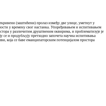
аткривени (заштићени) пролаз између две улице, уметнут у
ерности у времену свог настанка. Упоређивањем и испитивањем
остора у различитим друштвеним оквирима, и проблематизује је
ају се и продубљују претходно започета научна испитивања
иви, која се баве еманципаторским потенцијалом простора