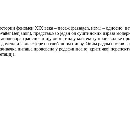
осторни феномен XIX века – пасаж (passagen, нем.) – односно, н
(Walter Benjamin), представљао један од суштинских израза мод
д анализира транспозицију овог типа у контексту производње пр
г домена и јавне сфере на глобалном нивоу. Овим радом настављ
раживачка питања проверена у редефинисаној критичкој перспект
етација.