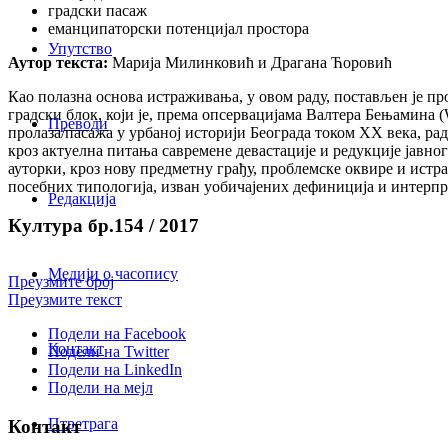
градски пасаж
еманципаторски потенцијал простора
Упутство
Аутор текста:
Марија Милинковић и Драгана Ћоровић
Као полазна основа истраживања, у овом раду, постављен је пр
градски блок, који је, према опсервацијама Валтера Бењамина 
Преводи
пролаза/пасажа у урбаној историји Београда током XX века, ра
кроз актуелна питања савремене девастације и редукције јавно
ауторки, кроз нову предметну грађу, проблемске оквире и ист
посебних типологија, изван уобичајених дефиниција и интерпр
Редакција
Култура бр.154 / 2017
Медији о часопису
Преузмите број
Преузмите текст
Подели на Facebook
Контакт
Подели на Twitter
Подели на LinkedIn
Подели на мејл
Птретрага
Контакт