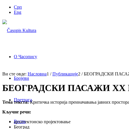
Срп
Eng
О Часопису
Ви сте овде:
Насловна
1
/
Публикације
2
/
БЕОГРАДСКИ ПАСА
Бројеви
БЕОГРАДСКИ ПАСАЖИ XX
Претрага
Тема текста:
Критичка историја преиначавања јавних простора Б
Кључне речи:
Вести
архитектонско пројектовање
Београд