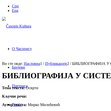
Срп
Eng
О Часопису
Ви сте овде:
Насловна
1
/
Публикације
2
/
БИБЛИОГРАФИЈА У
Бројеви
БИБЛИОГРАФИЈА У СИСТ
Претрага
Тема текста:
Осврти
Кључне речи:
Вести
Аутор текста:
Мирко Милићевић