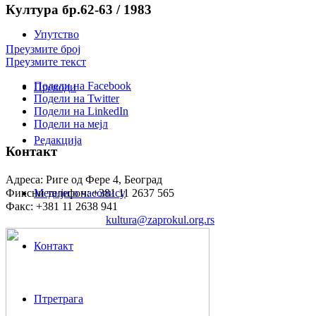
Култура бр.62-63 / 1983
Упутство
Преузмите број
Преузмите текст
Подели на Facebook
Преводи
Подели на Twitter
Подели на LinkedIn
Подели на мејл
Редакција
Контакт
Адреса: Риге од Фере 4, Београд
Фиксни телефон: +381 11 2637 565
Медији о часопису
Факс: +381 11 2638 941
Електронска пошта:
kultura@zaprokul.org.rs
Контакт
Птретрага