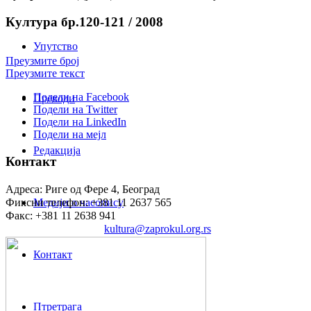
Култура бр.120-121 / 2008
Упутство
Преузмите број
Преузмите текст
Подели на Facebook
Преводи
Подели на Twitter
Подели на LinkedIn
Подели на мејл
Редакција
Контакт
Адреса: Риге од Фере 4, Београд
Фиксни телефон: +381 11 2637 565
Медији о часопису
Факс: +381 11 2638 941
Електронска пошта:
kultura@zaprokul.org.rs
Контакт
Птретрага