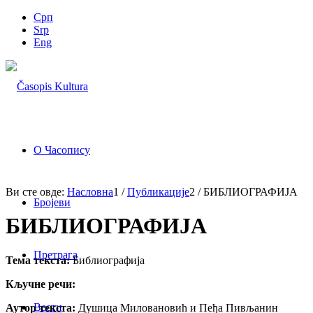
Срп
Srp
Eng
О Часопису
Ви сте овде:
Насловна
1
/
Публикације
2
/
БИБЛИОГРАФИЈА
Бројеви
БИБЛИОГРАФИЈА
Претрага
Тема текста:
Библиографија
Кључне речи:
Вести
Аутор текста:
Душица Миловановић и Пеђа Пивљанин