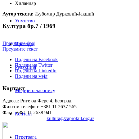
Хиландар
Аутор текста:
Љубомир Дурковић-Јакшић
Упутство
Култура бр.7 / 1969
Преузмите број
Преводи
Преузмите текст
Подели на Facebook
Подели на Twitter
Редакција
Подели на LinkedIn
Подели на мејл
Контакт
Медији о часопису
Адреса: Риге од Фере 4, Београд
Фиксни телефон: +381 11 2637 565
Факс: +381 11 2638 941
Контакт
Електронска пошта:
kultura@zaprokul.org.rs
Птретрага