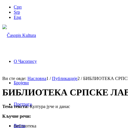
Срп
Srp
Eng
О Часопису
Ви сте овде:
Насловна
1
/
Публикације
2
/
БИБЛИОТЕКА СРПС
Бројеви
БИБЛИОТЕКА СРПСКЕ ЛА
Претрага
Тема текста:
Култура јуче и данас
Кључне речи:
Вести
библиотека