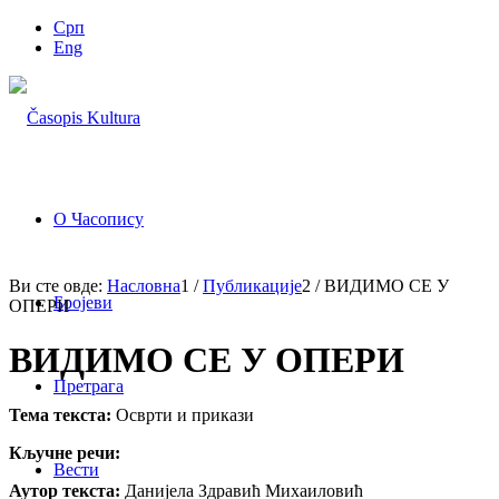
Срп
Eng
О Часопису
Ви сте овде:
Насловна
1
/
Публикације
2
/
ВИДИМО СЕ У
Бројеви
ОПЕРИ
ВИДИМО СЕ У ОПЕРИ
Претрага
Тема текста:
Осврти и прикази
Кључне речи:
Вести
Аутор текста:
Данијела Здравић Михаиловић