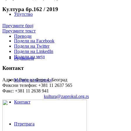
Култура бр.162 / 2019
Упутство
Преузмите број
Преузмите текст
Преводи
Подели на Facebook
Подели на Twitter
Подели на LinkedIn
Подели на мејл
Редакција
Контакт
Адреса: Риге од Фере 4, Београд
Медији о часопису
Фиксни телефон: +381 11 2637 565
Факс: +381 11 2638 941
Електронска пошта:
kultura@zaprokul.org.rs
Контакт
Птретрага