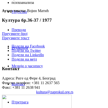
психоанализа
Аутор текста:
Војин Матић
Упутство
Култура бр.36-37 / 1977
Преводи
Преузмите број
Преузмите текст
Подели на Facebook
Редакција
Подели на Twitter
Подели на LinkedIn
Подели на мејл
Медији о часопису
Контакт
Адреса: Риге од Фере 4, Београд
Фиксни телефон: +381 11 2637 565
Контакт
Факс: +381 11 2638 941
Електронска пошта:
kultura@zaprokul.org.rs
Птретрага