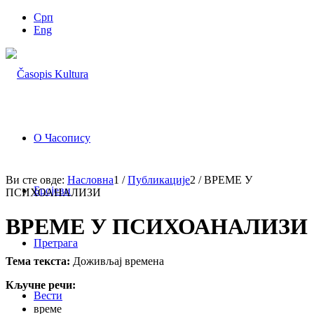
Срп
Eng
О Часопису
Ви сте овде:
Насловна
1
/
Публикације
2
/
ВРЕМЕ У
Бројеви
ПСИХОАНАЛИЗИ
ВРЕМЕ У ПСИХОАНАЛИЗИ
Претрага
Тема текста:
Доживљај времена
Кључне речи:
Вести
време