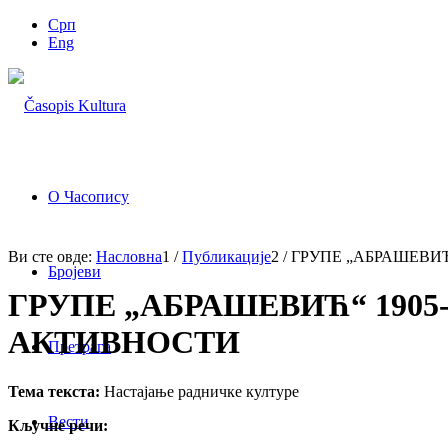
Срп
Eng
О Часопису
Ви сте овде:
Насловна
1
/
Публикације
2
/
ГРУПЕ „АБРАШЕВИЋ“
Бројеви
ГРУПЕ „АБРАШЕВИЋ“ 190
АКТИВНОСТИ
Претрага
Тема текста:
Настајање радничке културе
Вести
Кључне речи: