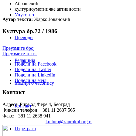
Абрашевић
културноуметничке активности
Упутство
Аутор текста:
Жарко Јовановић
Култура бр.72 / 1986
Преводи
Преузмите број
Преузмите текст
Редакција
Подели на Facebook
Подели на Twitter
Подели на LinkedIn
Подели на мејл
Медији о часопису
Контакт
Адреса: Риге од Фере 4, Београд
Контакт
Фиксни телефон: +381 11 2637 565
Факс: +381 11 2638 941
Електронска пошта:
kultura@zaprokul.org.rs
Птретрага