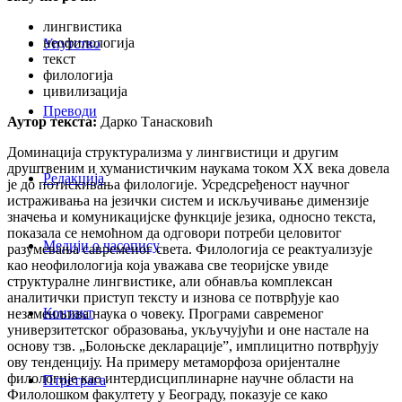
лингвистика
неофилологија
Упутство
текст
филологија
цивилизација
Преводи
Аутор текста:
Дарко Танасковић
Доминација структурализма у лингвистици и другим
друштвеним и хуманистичким наукама током XX века довела
Редакција
је до потискивања филологије. Усредсређеност научног
истраживања на језички систем и искључивање димензије
значења и комуникацијске функције језика, односно текста,
показала се немоћном да одговори потреби целовитог
Медији о часопису
разумевања савременог света. Филологија се реактуализује
као неофилологија која уважава све теоријске увиде
структуралне лингвистике, али обнавља комплексан
аналитички приступ тексту и изнова се потврђује као
Контакт
незаменљива наука о човеку. Програми савременог
универзитетског образовања, укључујући и оне настале на
основу тзв. „Болоњске декларације”, имплицитно потврђују
ову тенденцију. На примеру метаморфоза оријенталне
филологије као интердисциплинарне научне области на
Птретрага
Филолошком факултету у Београду, показује се како