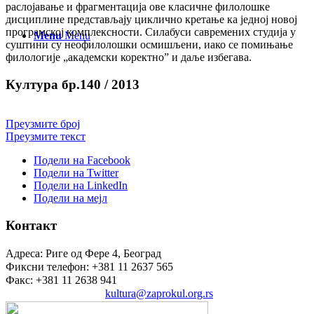
раслојавање и фрагментација ове класичне филолошке
дисциплине представљају циклично кретање ка једној новој
програмској комплексности. Силабуси савремених студија у
Menu
Menu
суштини су неофилолошки осмишљени, иако се помињање
филологије „академски коректно” и даље избегава.
Култура бр.140 / 2013
Преузмите број
Преузмите текст
Подели на Facebook
Подели на Twitter
Подели на LinkedIn
Подели на мејл
Контакт
Адреса: Риге од Фере 4, Београд
Фиксни телефон: +381 11 2637 565
Факс: +381 11 2638 941
Електронска пошта:
kultura@zaprokul.org.rs