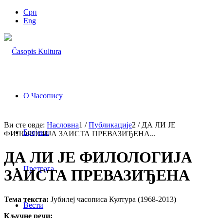
Срп
Eng
О Часопису
Ви сте овде:
Насловна
1
/
Публикације
2
/
ДА ЛИ ЈЕ
Бројеви
ФИЛОЛОГИЈА ЗАИСТА ПРЕВАЗИЂЕНА...
ДА ЛИ ЈЕ ФИЛОЛОГИЈА
Претрага
ЗАИСТА ПРЕВАЗИЂЕНА
Тема текста:
Јубилеј часописа Култура (1968-2013)
Вести
Кључне речи: