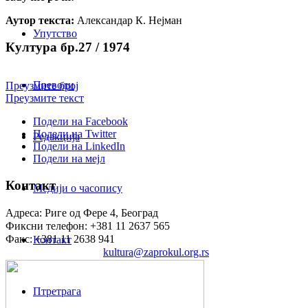
Аутор текста:
Александар К. Нејман
Упутство
Култура бр.27 / 1974
Преводи
Преузмите број
Преузмите текст
Подели на Facebook
Подели на Twitter
Редакција
Подели на LinkedIn
Подели на мејл
Контакт
Медији о часопису
Адреса: Риге од Фере 4, Београд
Фиксни телефон: +381 11 2637 565
Факс: +381 11 2638 941
Контакт
Електронска пошта:
kultura@zaprokul.org.rs
Птретрага