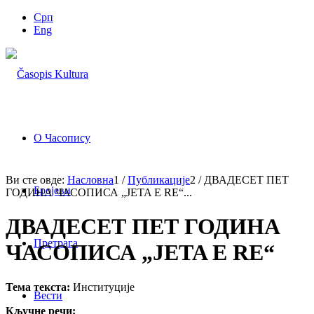
Срп
Eng
О Часопису
Ви сте овде:
Насловна
1
/
Публикације
2
/
ДВАДЕСЕТ ПЕТ
Бројеви
ГОДИНА ЧАСОПИСА „JETA E RE“...
ДВАДЕСЕТ ПЕТ ГОДИНА
Претрага
ЧАСОПИСА „JETA E RE“
Тема текста:
Институције
Вести
Кључне речи: