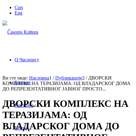
Срп
Eng
О Часопису
Ви сте овде:
Насловна
1
/
Публикације
2
/
ДВОРСКИ
Бројеви
КОМПЛЕКС НА ТЕРАЗИЈАМА: ОД ВЛАДАРСКОГ ДОМА
ДО РЕПРЕЗЕНТАТИВНОГ ЈАВНОГ ПРОСТО...
ДВОРСКИ КОМПЛЕКС НА
Претрага
ТЕРАЗИЈАМА: ОД
ВЛАДАРСКОГ ДОМА ДО
Вести