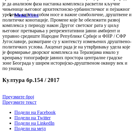
је да анализом фаза настанка комплекса расветли кључне
чињенице његовог архитектонско-урбанистичког и пејзажног
уређења, који са собом носе и важне симболичне, друштвене и
Menu
Menu
политичке конотације. Промене које ће обележити развој
комплекса у периоду након Другог светског рата у циљу
његовог претварања у репрезентативни јавни амбијент и
управно средиште Народне Републике Србије и ФНР / СФР
Југославије, разматране су у контексту измењених друштвено-
политичких услова. Акценат рада је на утврђивању удела које
је формирање дворског комплекса на Теразијама имало у
креирању топографије јавних простора централне градске
зоне Београда у ширем историјско-друштвеном оквиру век и
по уназад.
Култура бр.154 / 2017
Преузмите број
Преузмите текст
Подели на Facebook
Подели на Twitter
Подели на LinkedIn
Подели на мејл