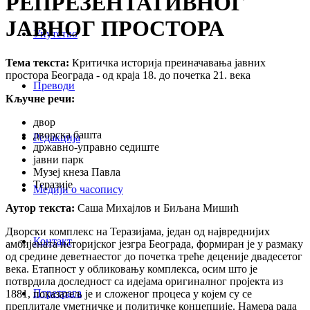
РЕПРЕЗЕНТАТИВНОГ
ЈАВНОГ ПРОСТОРА
Упутство
Тема текста:
Критичка историја преиначавања јавних
простора Београда - од краја 18. до почетка 21. века
Преводи
Кључне речи:
двор
дворска башта
Редакција
државно-управно седиште
јавни парк
Музеј кнеза Павла
Теразије
Медији о часопису
Аутор текста:
Саша Михајлов и Биљана Мишић
Дворски комплекс на Теразијама, један од највреднијих
Контакт
амбијената историјског језгра Београда, формиран је у размаку
од средине деветнаестог до почетка треће деценије двадесетог
века. Етапност у обликовању комплекса, осим што је
потврдила доследност са идејама оригиналног пројекта из
Птретрага
1881, показатељ је и сложеног процеса у којем су се
преплитале уметничке и политичке концепције. Намера рада