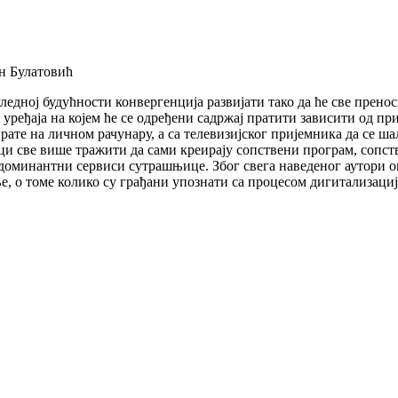
н Булатовић
ледној будућности конвергенција развијати тако да ће све прено
р уређаја на којем ће се одређени садржај пратити зависити од п
рате на личном рачунару, а са телевизијског пријемника да се ша
ци све више тражити да сами креирају сопствени програм, сопст
е доминантни сервиси сутрашњице. Због свега наведеног аутори 
е, о томе колико су грађани упознати са процесом дигитализациј