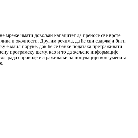
сне мреже имати довољан капацитет да преносе све врсте
рилика и околности. Другим речима, да ће сви садржаји бити
љу е-маил поруке, док ће се банке података претраживати
вену програмску шему, као и то да жељене информације
овог рада спроводе истраживање на популацији конзумената
е.