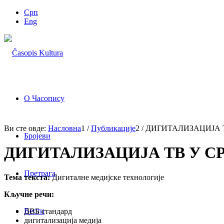
Срп
Eng
О Часопису
Ви сте овде:
Насловна
1
/
Публикације
2
/
ДИГИТАЛИЗАЦИЈА Т
Бројеви
ДИГИТАЛИЗАЦИЈА ТВ У С
Претрага
Тема текста:
Дигиталне медијске технологије
Кључне речи:
Вести
ДВБ стандард
дигитализација медија