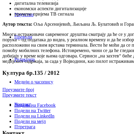
дигитална телевизија
економски аспекти дигитализације
промене пријема ТВ сигнала
Упутство
Аутор текста:
Оља Арсенијевић, Љиљана Љ. Булатовић и Гора
Многи истраживачи савременог друштва сматрају да ће се у дог
Преводи
порука – од података до видеа, у реалном времену и да ће избо
расположиви на свим врстама терминала. Вести ће моћи да се п
помоћу мобилних телефона. Истовремено, чини се да ће гледао
добијају у време које њима одговара. Сервиси „на захтев“ бић
Редакција
медијских садржаја, за сада у Војводини, као пилот истраживањ
Култура бр.135 / 2012
Медији о часопису
Преузмите број
Преузмите текст
Контакт
Подели на Facebook
Подели на Twitter
Подели на LinkedIn
Подели на мејл
Птретрага
Контакт