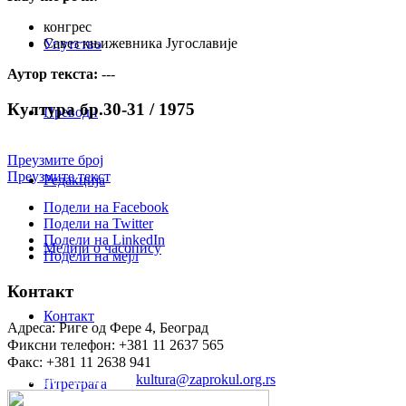
конгрес
Савез књижевника Југославије
Упутство
Аутор текста:
---
Култура бр.30-31 / 1975
Преводи
Преузмите број
Преузмите текст
Редакција
Подели на Facebook
Подели на Twitter
Подели на LinkedIn
Медији о часопису
Подели на мејл
Контакт
Контакт
Адреса: Риге од Фере 4, Београд
Фиксни телефон: +381 11 2637 565
Факс: +381 11 2638 941
Електронска пошта:
kultura@zaprokul.org.rs
Птретрага