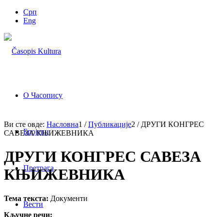
Срп
Eng
О Часопису
Ви сте овде:
Насловна
1
/
Публикације
2
/
ДРУГИ КОНГРЕС
Бројеви
САВЕЗА КЊИЖЕВНИКА
ДРУГИ КОНГРЕС САВЕЗА
Претрага
КЊИЖЕВНИКА
Тема текста:
Документи
Вести
Кључне речи: